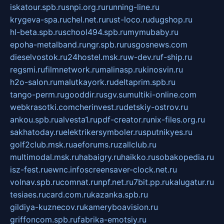
iskatour.spb.ru
snpi.org.ru
running-line.ru
krygeva-spa.ru
chel.net.ru
rust-loco.ru
dugshop.ru
hl-beta.spb.ru
school494.spb.ru
mymubaby.ru
epoha-metalband.ru
ngr.spb.ru
rusgosnews.com
dieselvostok.ru
24hostel.msk.ru
w-dev.ru
f-ship.ru
regsmi.ru
filmnetwork.ru
malinasp.ru
kinosvin.ru
h2o-salon.ru
malutkayork.ru
deltaprim.spb.ru
tango-perm.ru
gooddir.ru
sgv.su
multiki-online.com
webkrasotki.com
cherinvest.ru
detskiy-ostrov.ru
ankou.spb.ru
alvesta1.ru
pdf-creator.ru
nix-files.org.ru
sakhatoday.ru
elektrikersymboler.ru
sputnikyes.ru
golf2club.msk.ru
aeforums.ru
zallclub.ru
multimodal.msk.ru
habaigry.ru
haikko.ru
sobakopedia.ru
isz-fest.ru
ewnc.info
screensaver-clock.net.ru
volnav.spb.ru
comnat.ru
npf.net.ru
7bit.pp.ru
kalugatur.ru
tesiaes.ru
card.com.ru
kazanka.spb.ru
gildiya-kuznecov.ru
kameryboavision.ru
griffoncom.spb.ru
fabrika-emotsiy.ru