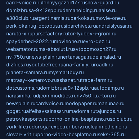
card-voice.ru
rulonnyygazon177.ru
snow-guard.ru
domizbrusa-9x12spb.ru
demaholding.ru
aalse.ru
a380club.ru
argentinamia.ru
perkoka.ru
movie-one.ru
perk-oka.ru
g-octopus.ru
sibarchives.ru
andreislyusar.ru
naruto-x.ru
pursefactory.ru
tor-lyubov-i-grom.ru
spayderhed-2022.ru
movieone.ru
evro-dez.ru
webamator.ru
ma-absolut1.ru
avtopomosch27.ru
nv-750.ru
news-plain.ru
nertansaga.ru
delanalad.ru
dizfiles.ru
youtubefree.ru
aria-family.ru
roadli.ru
planeta-samara.ru
mysmartbuy.ru
matrasy-kemerovo.ru
ashanet.ru
trade-farm.ru
dotcustoms.ru
domizbrusa9x12spb.ru
autodamp.ru
narasimha.ru
djcommodities.ru
nv750.ru
x-ton.ru
newsplain.ru
cardvoice.ru
modopaper.ru
manunae.ru
gbget.ru
alfeihavsalnassr.ru
madoma.ru
tajuncos.ru
petrovkasports.ru
porno-online-besplatno.ru
splclub.ru
york-life.ru
doroga-expo.ru
ribery.ru
cleanmedicine.ru
slovar-ivrit.ru
porno-video-besplatno.ru
seks-365.ru