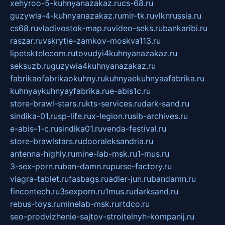
xehyroo-5-kuhnyanazakaz.ru
cs-68.ru
guzywia-4-kuhnyanazakaz.ru
mir-tk.ru
vlknrussia.ru
cs68.ru
vladivostok-map.ru
video-seks.ru
bankaribi.ru
raszar.ru
vskrytie-zamkov-moskva113.ru
lipetsktelecom.ru
tovudyi4kuhnyanazakaz.ru
seksuzb.ru
guzywia4kuhnyanazakaz.ru
fabrikaofabrikaokuhny.ru
kuhnyaekuhnyaafabrika.ru
kuhnyaykuhnyayfabrika.ru
e-abis1c.ru
store-brawl-stars.ru
kts-services.ru
dark-sand.ru
sindika-01.ru
sp-life.ru
x-legion.ru
sib-archives.ru
e-abis-1-c.ru
sindika01.ru
venda-festival.ru
store-brawlstars.ru
dooraleksandria.ru
antenna-highly.ru
mine-lab-msk.ru
1-mus.ru
3-sex-porn.ru
ban-damn.ru
purse-factory.ru
viagra-tablet.ru
fasbags.ru
adler-jun.ru
bandamn.ru
fincontech.ru
3sexporn.ru
1mus.ru
darksand.ru
rebus-toys.ru
minelab-msk.ru
rtdco.ru
seo-prodvizhenie-sajtov-stroitelnyh-kompanij.ru