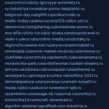
ovucontrol.ru
sloty-igrovyye-avtomaty.ru
ru-industriya.ru
russkoe-porno-besplatno.ru
belgorod-day.ru
digilith.ru
pichkurovlab.ru
medic-today.ru
taksu.ru
comp123.ru
don-ykt.ru
teensvoice.ru
imgsharing.ru
domashnee-porno.ru
eva-elfie.ru
foto-tur.ru
biz-doska.ru
metropoltravel.ru
veslo-i-yakor.ru
borodino-media.ru
rostotsky.ru
regionufa.ru
weiss-bet.ru
zaryna.ru
casinotablet.ru
universalia.ru
remont-mebeli-moscow.ru
termomur.ru
clubfisher.ru
remstirufa.ru
erdamchi.ru
doramamama.ru
muraviovka-park.ru
worldofwoman.ru
clean-dreams.ru
arkrym.ru
kristinita.ru
dircomputer.ru
healthenter.ru
textexperts.ru
pivnaya-kruzhka.ru
kinofilmy-2021.ru
demolalapaluza.ru
tanyavanya.ru
remstir-tolyatti.ru
msdip.ru
jdol.ru
sokolovr.ru
newtech-spb.ru
rezemkleim.ru
massage-tai.ru
seonub.ru
zvonitut.ru
biolisichka24.ru
mncraft-download.ru
algoritm-sistema.ru
godflesh.ru
ru-industria.ru