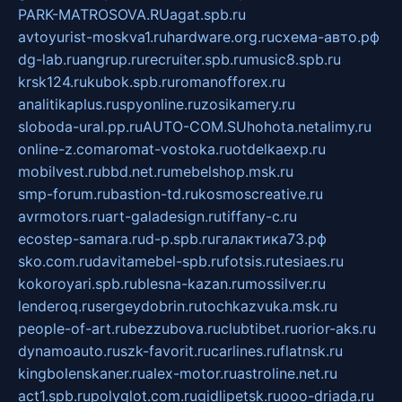
PARK-MATROSOVA.RU
agat.spb.ru
avtoyurist-moskva1.ru
hardware.org.ru
схема-авто.рф
dg-lab.ru
angrup.ru
recruiter.spb.ru
music8.spb.ru
krsk124.ru
kubok.spb.ru
romanofforex.ru
analitikaplus.ru
spyonline.ru
zosikamery.ru
sloboda-ural.pp.ru
AUTO-COM.SU
hohota.net
alimy.ru
online-z.com
aromat-vostoka.ru
otdelkaexp.ru
mobilvest.ru
bbd.net.ru
mebelshop.msk.ru
smp-forum.ru
bastion-td.ru
kosmoscreative.ru
avrmotors.ru
art-galadesign.ru
tiffany-c.ru
ecostep-samara.ru
d-p.spb.ru
галактика73.рф
sko.com.ru
davitamebel-spb.ru
fotsis.ru
tesiaes.ru
kokoroyari.spb.ru
blesna-kazan.ru
mossilver.ru
lenderoq.ru
sergeydobrin.ru
tochkazvuka.msk.ru
people-of-art.ru
bezzubova.ru
clubtibet.ru
orior-aks.ru
dynamoauto.ru
szk-favorit.ru
carlines.ru
flatnsk.ru
kingbolenskaner.ru
alex-motor.ru
astroline.net.ru
act1.spb.ru
polyglot.com.ru
gidlipetsk.ru
ooo-driada.ru