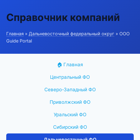
Справочник компаний
Главная
»
Дальневосточный федеральный округ
» ООО
Guide Portal
🏠 Главная
Центральный ФО
Северо-Западный ФО
Приволжский ФО
Уральский ФО
Сибирский ФО
Дальневосточный ФО