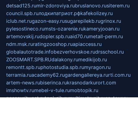
detsad125.ru
mir-zdoroviya.ru
bruslanovo.ru
siterem.ru
council.spb.ru
лодкипатриот.рф
kafekolizey.ru
iclub.net.ru
gazon-easy.ru
sugarepilekb.ru
grinox.ru
pylesostineco.ru
msts-ozarenie.ru
kameryjooan.ru
artemovskij.ru
dopler.spb.ru
aid70.ru
metall-perm.ru
ndm.msk.ru
ratingzooshop.ru
apiaccess.ru
globalautotrade.info
bezverhovskoe.ru
drsschool.ru
ZOOSMART.SPB.RU
dalakony.ru
medikijob.ru
remontt.spb.ru
photostudia.spb.ru
myragon.ru
terramia.ru
academy62.ru
gardengallereya.ru
rti.com.ru
artem-news.ru
biserinca.ru
krasnodarkurort.com
imshowtv.ru
mebel-v-tule.ru
mobtopik.ru
pcsecurity.net.ru
tool-sib.ru
multimetrunit.ru
sp-tour.ru
fan-cs.ru
santeh-russia.ru
symbian9.net.ru
DSHAIR.RU
tmmotors.spb.ru
xjocuricopii.com
musavtomat.msk.ru
obustrojdom.ru
sovetcik.ru
ybaranovskaya.ru
ppknews.ru
cult-alshei.ru
JAPANRUSSIA.RU
proekciyamebel.ru
imper-finans.ru
rim.org.ru