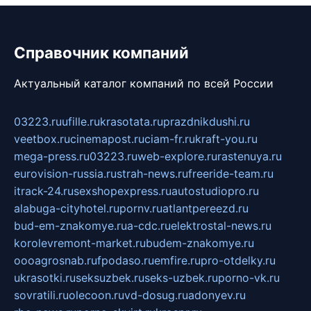
Справочник компаний
Актуальный каталог компаний по всей России
03223.ru
ufille.ru
krasotata.ru
prazdnikdushi.ru
veetbox.ru
cinemapost.ru
ciam-fr.ru
kraft-you.ru
mega-press.ru
03223.ru
web-explore.ru
rastenuya.ru
eurovision-russia.ru
strah-news.ru
freeride-team.ru
itrack-24.ru
sexshopexpress.ru
autostudiopro.ru
alabuga-cityhotel.ru
pornv.ru
atlantpereezd.ru
bud-em-znakomye.ru
a-cdc.ru
elektrostal-news.ru
korolevremont-market.ru
budem-znakomye.ru
oooagrosnab.ru
fpodaso.ru
emfire.ru
pro-otdelky.ru
ukrasotki.ru
seksuzbek.ru
seks-uzbek.ru
porno-vk.ru
sovratili.ru
olecoon.ru
vd-dosug.ru
adonyev.ru