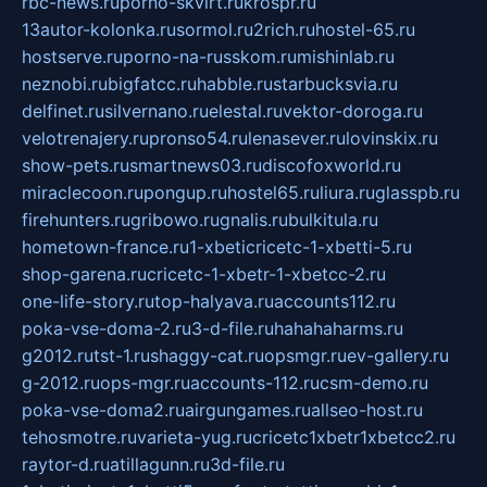
rbc-news.ru
porno-skvirt.ru
krospr.ru
13autor-kolonka.ru
sormol.ru
2rich.ru
hostel-65.ru
hostserve.ru
porno-na-russkom.ru
mishinlab.ru
neznobi.ru
bigfatcc.ru
habble.ru
starbucksvia.ru
delfinet.ru
silvernano.ru
elestal.ru
vektor-doroga.ru
velotrenajery.ru
pronso54.ru
lenasever.ru
lovinskix.ru
show-pets.ru
smartnews03.ru
discofoxworld.ru
miraclecoon.ru
pongup.ru
hostel65.ru
liura.ru
glasspb.ru
firehunters.ru
gribowo.ru
gnalis.ru
bulkitula.ru
hometown-france.ru
1-xbeticricetc-1-xbetti-5.ru
shop-garena.ru
cricetc-1-xbetr-1-xbetcc-2.ru
one-life-story.ru
top-halyava.ru
accounts112.ru
poka-vse-doma-2.ru
3-d-file.ru
hahahaharms.ru
g2012.ru
tst-1.ru
shaggy-cat.ru
opsmgr.ru
ev-gallery.ru
g-2012.ru
ops-mgr.ru
accounts-112.ru
csm-demo.ru
poka-vse-doma2.ru
airgungames.ru
allseo-host.ru
tehosmotre.ru
varieta-yug.ru
cricetc1xbetr1xbetcc2.ru
raytor-d.ru
atillagunn.ru
3d-file.ru