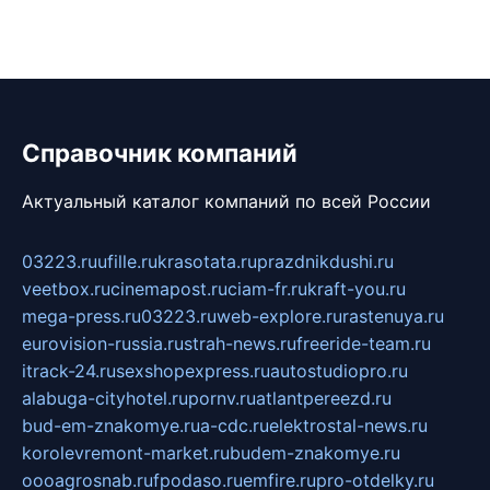
Справочник компаний
Актуальный каталог компаний по всей России
03223.ru
ufille.ru
krasotata.ru
prazdnikdushi.ru
veetbox.ru
cinemapost.ru
ciam-fr.ru
kraft-you.ru
mega-press.ru
03223.ru
web-explore.ru
rastenuya.ru
eurovision-russia.ru
strah-news.ru
freeride-team.ru
itrack-24.ru
sexshopexpress.ru
autostudiopro.ru
alabuga-cityhotel.ru
pornv.ru
atlantpereezd.ru
bud-em-znakomye.ru
a-cdc.ru
elektrostal-news.ru
korolevremont-market.ru
budem-znakomye.ru
oooagrosnab.ru
fpodaso.ru
emfire.ru
pro-otdelky.ru