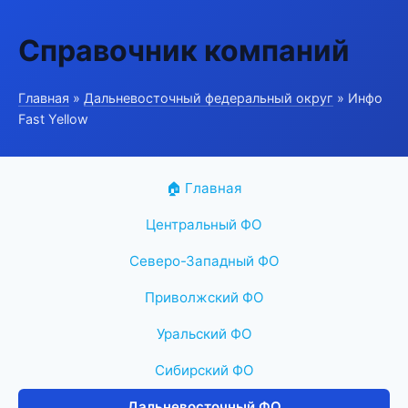
Справочник компаний
Главная
»
Дальневосточный федеральный округ
» Инфо
Fast Yellow
🏠 Главная
Центральный ФО
Северо-Западный ФО
Приволжский ФО
Уральский ФО
Сибирский ФО
Дальневосточный ФО