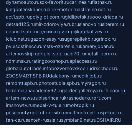
dynamoauto.ru
szk-favorit.ru
carlines.ru
flatnsk.ru
kingbolenskaner.ru
alex-motor.ru
astroline.net.ru
act1.spb.ru
polyglot.com.ru
gidlipetsk.ru
ooo-driada.ru
detsad125.ru
mir-zdoroviya.ru
bruslanovo.ru
siterem.ru
council.spb.ru
лодкипатриот.рф
kafekolizey.ru
iclub.net.ru
gazon-easy.ru
sugarepilekb.ru
grinox.ru
pylesostineco.ru
msts-ozarenie.ru
kameryjooan.ru
artemovskij.ru
dopler.spb.ru
aid70.ru
metall-perm.ru
ndm.msk.ru
ratingzooshop.ru
apiaccess.ru
globalautotrade.info
bezverhovskoe.ru
drsschool.ru
ZOOSMART.SPB.RU
dalakony.ru
medikijob.ru
remontt.spb.ru
photostudia.spb.ru
myragon.ru
terramia.ru
academy62.ru
gardengallereya.ru
rti.com.ru
artem-news.ru
biserinca.ru
krasnodarkurort.com
imshowtv.ru
mebel-v-tule.ru
mobtopik.ru
pcsecurity.net.ru
tool-sib.ru
multimetrunit.ru
sp-tour.ru
fan-cs.ru
santeh-russia.ru
symbian9.net.ru
DSHAIR.RU
tmmotors.spb.ru
xjocuricopii.com
musavtomat.msk.ru