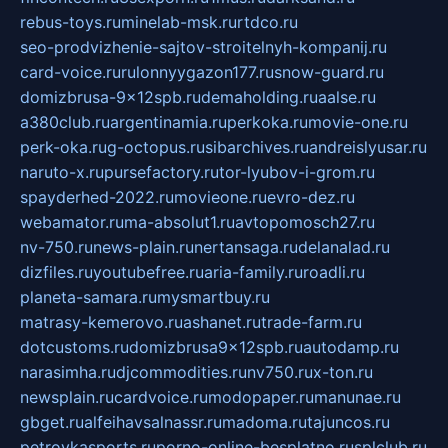
rebus-toys.ru
minelab-msk.ru
rtdco.ru
seo-prodvizhenie-sajtov-stroitelnyh-kompanij.ru
card-voice.ru
rulonnyygazon177.ru
snow-guard.ru
domizbrusa-9x12spb.ru
demaholding.ru
aalse.ru
a380club.ru
argentinamia.ru
perkoka.ru
movie-one.ru
perk-oka.ru
g-octopus.ru
sibarchives.ru
andreislyusar.ru
naruto-x.ru
pursefactory.ru
tor-lyubov-i-grom.ru
spayderhed-2022.ru
movieone.ru
evro-dez.ru
webamator.ru
ma-absolut1.ru
avtopomosch27.ru
nv-750.ru
news-plain.ru
nertansaga.ru
delanalad.ru
dizfiles.ru
youtubefree.ru
aria-family.ru
roadli.ru
planeta-samara.ru
mysmartbuy.ru
matrasy-kemerovo.ru
ashanet.ru
trade-farm.ru
dotcustoms.ru
domizbrusa9x12spb.ru
autodamp.ru
narasimha.ru
djcommodities.ru
nv750.ru
x-ton.ru
newsplain.ru
cardvoice.ru
modopaper.ru
manunae.ru
gbget.ru
alfeihavsalnassr.ru
madoma.ru
tajuncos.ru
petrovkasports.ru
porno-online-besplatno.ru
splclub.ru