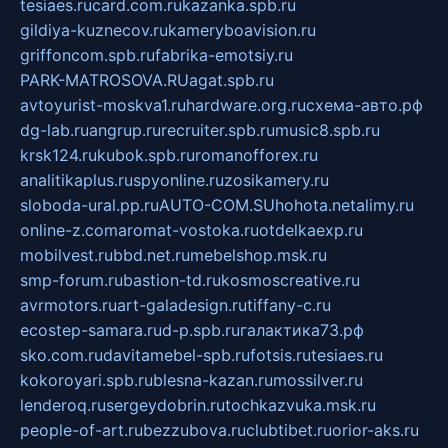
tesiaes.ru
card.com.ru
kazanka.spb.ru
gildiya-kuznecov.ru
kameryboavision.ru
griffoncom.spb.ru
fabrika-emotsiy.ru
PARK-MATROSOVA.RU
agat.spb.ru
avtoyurist-moskva1.ru
hardware.org.ru
схема-авто.рф
dg-lab.ru
angrup.ru
recruiter.spb.ru
music8.spb.ru
krsk124.ru
kubok.spb.ru
romanofforex.ru
analitikaplus.ru
spyonline.ru
zosikamery.ru
sloboda-ural.pp.ru
AUTO-COM.SU
hohota.net
alimy.ru
online-z.com
aromat-vostoka.ru
otdelkaexp.ru
mobilvest.ru
bbd.net.ru
mebelshop.msk.ru
smp-forum.ru
bastion-td.ru
kosmoscreative.ru
avrmotors.ru
art-galadesign.ru
tiffany-c.ru
ecostep-samara.ru
d-p.spb.ru
галактика73.рф
sko.com.ru
davitamebel-spb.ru
fotsis.ru
tesiaes.ru
kokoroyari.spb.ru
blesna-kazan.ru
mossilver.ru
lenderoq.ru
sergeydobrin.ru
tochkazvuka.msk.ru
people-of-art.ru
bezzubova.ru
clubtibet.ru
orior-aks.ru