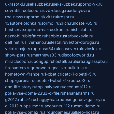
ukrasotki.ru
seksuzbek.ru
seks-uzbek.ru
porno-vk.ru
sovratili.ru
olecoon.ru
vd-dosug.ru
adonyev.ru
rbc-news.ru
porno-skvirt.ru
krospr.ru
13autor-kolonka.ru
sormol.ru
2rich.ru
hostel-65.ru
hostserve.ru
porno-na-russkom.ru
mishinlab.ru
neznobi.ru
bigfatcc.ru
habble.ru
starbucksvia.ru
delfinet.ru
silvernano.ru
elestal.ru
vektor-doroga.ru
velotrenajery.ru
pronso54.ru
lenasever.ru
lovinskix.ru
show-pets.ru
smartnews03.ru
discofoxworld.ru
miraclecoon.ru
pongup.ru
hostel65.ru
liura.ru
glasspb.ru
firehunters.ru
gribowo.ru
gnalis.ru
bulkitula.ru
hometown-france.ru
1-xbeticricetc-1-xbetti-5.ru
shop-garena.ru
cricetc-1-xbetr-1-xbetcc-2.ru
one-life-story.ru
top-halyava.ru
accounts112.ru
poka-vse-doma-2.ru
3-d-file.ru
hahahaharms.ru
g2012.ru
tst-1.ru
shaggy-cat.ru
opsmgr.ru
ev-gallery.ru
g-2012.ru
ops-mgr.ru
accounts-112.ru
csm-demo.ru
poka-vse-doma2.ru
airgungames.ru
allseo-host.ru