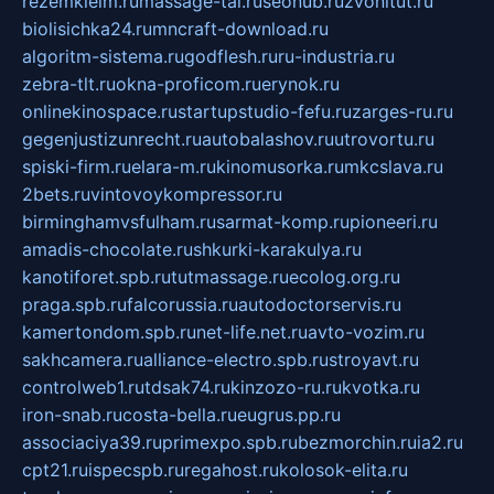
rezemkleim.ru
massage-tai.ru
seonub.ru
zvonitut.ru
biolisichka24.ru
mncraft-download.ru
algoritm-sistema.ru
godflesh.ru
ru-industria.ru
zebra-tlt.ru
okna-proficom.ru
erynok.ru
onlinekinospace.ru
startupstudio-fefu.ru
zarges-ru.ru
gegenjustizunrecht.ru
autobalashov.ru
utrovortu.ru
spiski-firm.ru
elara-m.ru
kinomusorka.ru
mkcslava.ru
2bets.ru
vintovoykompressor.ru
birminghamvsfulham.ru
sarmat-komp.ru
pioneeri.ru
amadis-chocolate.ru
shkurki-karakulya.ru
kanotiforet.spb.ru
tutmassage.ru
ecolog.org.ru
praga.spb.ru
falcorussia.ru
autodoctorservis.ru
kamertondom.spb.ru
net-life.net.ru
avto-vozim.ru
sakhcamera.ru
alliance-electro.spb.ru
stroyavt.ru
controlweb1.ru
tdsak74.ru
kinzozo-ru.ru
kvotka.ru
iron-snab.ru
costa-bella.ru
eugrus.pp.ru
associaciya39.ru
primexpo.spb.ru
bezmorchin.ru
ia2.ru
cpt21.ru
ispecspb.ru
regahost.ru
kolosok-elita.ru