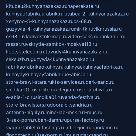
kitubeu2kuhnyanazakaz.ru
naperekate.ru
kuhnyaofabrikaufabrik.ru
kitubeu-2-kuhnyanazakaz.ru
xehyroo-5-kuhnyanazakaz.ru
cs-68.ru
guzywia-4-kuhnyanazakaz.ru
mir-tk.ru
vlknrussia.ru
cs68.ru
vladivostok-map.ru
video-seks.ru
bankaribi.ru
raszar.ru
vskrytie-zamkov-moskva113.ru
lipetsktelecom.ru
tovudyi4kuhnyanazakaz.ru
seksuzb.ru
guzywia4kuhnyanazakaz.ru
fabrikaofabrikaokuhny.ru
kuhnyaekuhnyaafabrika.ru
kuhnyaykuhnyayfabrika.ru
e-abis1c.ru
store-brawl-stars.ru
kts-services.ru
dark-sand.ru
sindika-01.ru
sp-life.ru
x-legion.ru
sib-archives.ru
e-abis-1-c.ru
sindika01.ru
venda-festival.ru
store-brawlstars.ru
dooraleksandria.ru
antenna-highly.ru
mine-lab-msk.ru
1-mus.ru
3-sex-porn.ru
ban-damn.ru
purse-factory.ru
viagra-tablet.ru
fasbags.ru
adler-jun.ru
bandamn.ru
fincontech.ru
3sexporn.ru
1mus.ru
darksand.ru