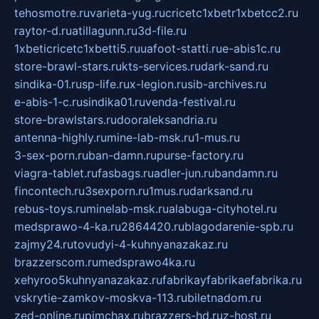
tehosmotre.ru
varieta-yug.ru
cricetc1xbetr1xbetcc2.ru
raytor-d.ru
atillagunn.ru
3d-file.ru
1xbeticricetc1xbetti5.ru
uafoot-statti.ru
e-abis1c.ru
store-brawl-stars.ru
kts-services.ru
dark-sand.ru
sindika-01.ru
sp-life.ru
x-legion.ru
sib-archives.ru
e-abis-1-c.ru
sindika01.ru
venda-festival.ru
store-brawlstars.ru
dooraleksandria.ru
antenna-highly.ru
mine-lab-msk.ru
1-mus.ru
3-sex-porn.ru
ban-damn.ru
purse-factory.ru
viagra-tablet.ru
fasbags.ru
adler-jun.ru
bandamn.ru
fincontech.ru
3sexporn.ru
1mus.ru
darksand.ru
rebus-toys.ru
minelab-msk.ru
alabuga-cityhotel.ru
medsprawo-4-ka.ru
2864420.ru
blagodarenie-spb.ru
zajmy24.ru
tovudyi-4-kuhnyanazakaz.ru
brazzerscom.ru
medsprawo4ka.ru
xehyroo5kuhnyanazakaz.ru
fabrikayfabrikaefabrika.ru
vskrytie-zamkov-moskva-113.ru
biletnadom.ru
zed-online.ru
pimchax.ru
brazzers-hd.ru
z-host.ru