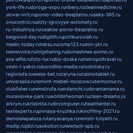
york-life.ru
doroga-expo.ru
ribery.ru
cleanmedicine.ru
slovar-ivrit.ru
porno-video-besplatno.ru
seks-365.ru
ovucontrol.ru
sloty-igrovyye-avtomaty.ru
ru-industriya.ru
russkoe-porno-besplatno.ru
belgorod-day.ru
digilith.ru
pichkurovlab.ru
medic-today.ru
taksu.ru
comp123.ru
don-ykt.ru
teensvoice.ru
imgsharing.ru
domashnee-porno.ru
eva-elfie.ru
foto-tur.ru
biz-doska.ru
metropoltravel.ru
veslo-i-yakor.ru
borodino-media.ru
rostotsky.ru
regionufa.ru
weiss-bet.ru
zaryna.ru
casinotablet.ru
universalia.ru
remont-mebeli-moscow.ru
termomur.ru
clubfisher.ru
remstirufa.ru
erdamchi.ru
doramamama.ru
muraviovka-park.ru
worldofwoman.ru
clean-dreams.ru
arkrym.ru
kristinita.ru
dircomputer.ru
healthenter.ru
textexperts.ru
pivnaya-kruzhka.ru
kinofilmy-2021.ru
demolalapaluza.ru
tanyavanya.ru
remstir-tolyatti.ru
msdip.ru
jdol.ru
sokolovr.ru
newtech-spb.ru