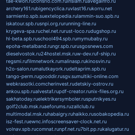
tae-kwon.ru
consrio.com.ru
insiam.ru
avegainfo.ru
archery161.ru
bigencyclica.ru
vlast16.ru
korru.net
sarmiento.spb.su
extelopedia.ru
lammin-suo.spb.ru
iskatour.spb.ru
snpi.org.ru
running-line.ru
krygeva-spa.ru
chel.net.ru
rust-loco.ru
dugshop.ru
hl-beta.spb.ru
school494.spb.ru
mymubaby.ru
epoha-metalband.ru
ngr.spb.ru
rusgosnews.com
dieselvostok.ru
24hostel.msk.ru
w-dev.ru
f-ship.ru
regsmi.ru
filmnetwork.ru
malinasp.ru
kinosvin.ru
h2o-salon.ru
malutkayork.ru
deltaprim.spb.ru
tango-perm.ru
gooddir.ru
sgv.su
multiki-online.com
webkrasotki.com
cherinvest.ru
detskiy-ostrov.ru
ankou.spb.ru
alvesta1.ru
pdf-creator.ru
nix-files.org.ru
sakhatoday.ru
elektrikersymboler.ru
sputnikyes.ru
golf2club.msk.ru
aeforums.ru
zallclub.ru
multimodal.msk.ru
habaigry.ru
haikko.ru
sobakopedia.ru
isz-fest.ru
ewnc.info
screensaver-clock.net.ru
volnav.spb.ru
comnat.ru
npf.net.ru
7bit.pp.ru
kalugatur.ru