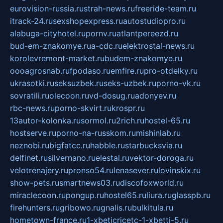
eurovision-russia.ru
strah-news.ru
freeride-team.ru
itrack-24.ru
sexshopexpress.ru
autostudiopro.ru
alabuga-cityhotel.ru
pornv.ru
atlantpereezd.ru
bud-em-znakomye.ru
a-cdc.ru
elektrostal-news.ru
korolevremont-market.ru
budem-znakomye.ru
oooagrosnab.ru
fpodaso.ru
emfire.ru
pro-otdelky.ru
ukrasotki.ru
seksuzbek.ru
seks-uzbek.ru
porno-vk.ru
sovratili.ru
olecoon.ru
vd-dosug.ru
adonyev.ru
rbc-news.ru
porno-skvirt.ru
krospr.ru
13autor-kolonka.ru
sormol.ru
2rich.ru
hostel-65.ru
hostserve.ru
porno-na-russkom.ru
mishinlab.ru
neznobi.ru
bigfatcc.ru
habble.ru
starbucksvia.ru
delfinet.ru
silvernano.ru
elestal.ru
vektor-doroga.ru
velotrenajery.ru
pronso54.ru
lenasever.ru
lovinskix.ru
show-pets.ru
smartnews03.ru
discofoxworld.ru
miraclecoon.ru
pongup.ru
hostel65.ru
liura.ru
glasspb.ru
firehunters.ru
gribowo.ru
gnalis.ru
bulkitula.ru
hometown-france.ru
1-xbeticricetc-1-xbetti-5.ru