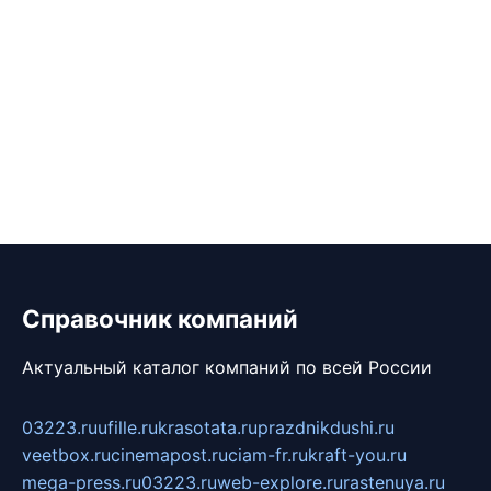
Справочник компаний
Актуальный каталог компаний по всей России
03223.ru
ufille.ru
krasotata.ru
prazdnikdushi.ru
veetbox.ru
cinemapost.ru
ciam-fr.ru
kraft-you.ru
mega-press.ru
03223.ru
web-explore.ru
rastenuya.ru