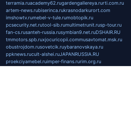
terramia.ru
academy62.ru
gardengallereya.ru
rti.com.ru
artem-news.ru
biserinca.ru
krasnodarkurort.com
imshowtv.ru
mebel-v-tule.ru
mobtopik.ru
pcsecurity.net.ru
tool-sib.ru
multimetrunit.ru
sp-tour.ru
fan-cs.ru
santeh-russia.ru
symbian9.net.ru
DSHAIR.RU
tmmotors.spb.ru
xjocuricopii.com
musavtomat.msk.ru
obustrojdom.ru
sovetcik.ru
ybaranovskaya.ru
ppknews.ru
cult-alshei.ru
JAPANRUSSIA.RU
proekciyamebel.ru
imper-finans.ru
rim.org.ru
glamourai.ru
brassminus.ru
zabor-pro.ru
ftn.pp.ru
dorogoe58.ru
laimengpacker.ru
kuzova-zapchasti.ru
sageerp.ru
taxodrom.ru
dsrazvitie.ru
hardcity.net.ru
ratinghomegames.ru
topservice25.ru
gubernyan.ru
gtglasslined.ru
ii4.ru
tssport.spb.ru
andorra24.com
blackwallstreet.ru
oboimos.ru
optim-doors.com.ru
ikuch.ru
nycr.org.ru
npa21.ru
vremya-ch.spb.ru
desert000.ru
ivtorgi.ru
ifiori.ru
catalog-statei.ru
dcv.org.ru
spetsmaster174.ru
ipkameryhiseeu.ru