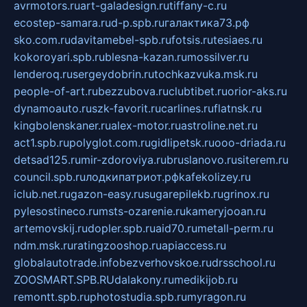
avrmotors.ru
art-galadesign.ru
tiffany-c.ru
ecostep-samara.ru
d-p.spb.ru
галактика73.рф
sko.com.ru
davitamebel-spb.ru
fotsis.ru
tesiaes.ru
kokoroyari.spb.ru
blesna-kazan.ru
mossilver.ru
lenderoq.ru
sergeydobrin.ru
tochkazvuka.msk.ru
people-of-art.ru
bezzubova.ru
clubtibet.ru
orior-aks.ru
dynamoauto.ru
szk-favorit.ru
carlines.ru
flatnsk.ru
kingbolenskaner.ru
alex-motor.ru
astroline.net.ru
act1.spb.ru
polyglot.com.ru
gidlipetsk.ru
ooo-driada.ru
detsad125.ru
mir-zdoroviya.ru
bruslanovo.ru
siterem.ru
council.spb.ru
лодкипатриот.рф
kafekolizey.ru
iclub.net.ru
gazon-easy.ru
sugarepilekb.ru
grinox.ru
pylesostineco.ru
msts-ozarenie.ru
kameryjooan.ru
artemovskij.ru
dopler.spb.ru
aid70.ru
metall-perm.ru
ndm.msk.ru
ratingzooshop.ru
apiaccess.ru
globalautotrade.info
bezverhovskoe.ru
drsschool.ru
ZOOSMART.SPB.RU
dalakony.ru
medikijob.ru
remontt.spb.ru
photostudia.spb.ru
myragon.ru