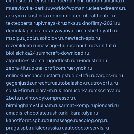
clubfisher.ru
remstirufa.ru
erdamchi.ru
doramamama.ru
muraviovka-park.ru
worldofwoman.ru
clean-dreams.ru
arkrym.ru
kristinita.ru
dircomputer.ru
healthenter.ru
textexperts.ru
pivnaya-kruzhka.ru
kinofilmy-2021.ru
demolalapaluza.ru
tanyavanya.ru
remstir-tolyatti.ru
msdip.ru
jdol.ru
sokolovr.ru
newtech-spb.ru
rezemkleim.ru
massage-tai.ru
seonub.ru
zvonitut.ru
biolisichka24.ru
mncraft-download.ru
algoritm-sistema.ru
godflesh.ru
ru-industria.ru
zebra-tlt.ru
okna-proficom.ru
erynok.ru
onlinekinospace.ru
startupstudio-fefu.ru
zarges-ru.ru
gegenjustizunrecht.ru
autobalashov.ru
utrovortu.ru
spiski-firm.ru
elara-m.ru
kinomusorka.ru
mkcslava.ru
2bets.ru
vintovoykompressor.ru
birminghamvsfulham.ru
sarmat-komp.ru
pioneeri.ru
amadis-chocolate.ru
shkurki-karakulya.ru
kanotiforet.spb.ru
tutmassage.ru
ecolog.org.ru
praga.spb.ru
falcorussia.ru
autodoctorservis.ru