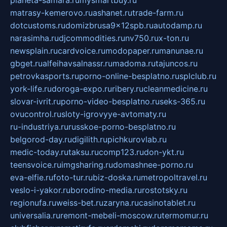
planeta-samara.ru
mysmartbuy.ru
matrasy-kemerovo.ru
ashanet.ru
trade-farm.ru
dotcustoms.ru
domizbrusa9x12spb.ru
autodamp.ru
narasimha.ru
djcommodities.ru
nv750.ru
x-ton.ru
newsplain.ru
cardvoice.ru
modopaper.ru
manunae.ru
gbget.ru
alfeihavsalnassr.ru
madoma.ru
tajuncos.ru
petrovkasports.ru
porno-online-besplatno.ru
splclub.ru
york-life.ru
doroga-expo.ru
ribery.ru
cleanmedicine.ru
slovar-ivrit.ru
porno-video-besplatno.ru
seks-365.ru
ovucontrol.ru
sloty-igrovyye-avtomaty.ru
ru-industriya.ru
russkoe-porno-besplatno.ru
belgorod-day.ru
digilith.ru
pichkurovlab.ru
medic-today.ru
taksu.ru
comp123.ru
don-ykt.ru
teensvoice.ru
imgsharing.ru
domashnee-porno.ru
eva-elfie.ru
foto-tur.ru
biz-doska.ru
metropoltravel.ru
veslo-i-yakor.ru
borodino-media.ru
rostotsky.ru
regionufa.ru
weiss-bet.ru
zaryna.ru
casinotablet.ru
universalia.ru
remont-mebeli-moscow.ru
termomur.ru