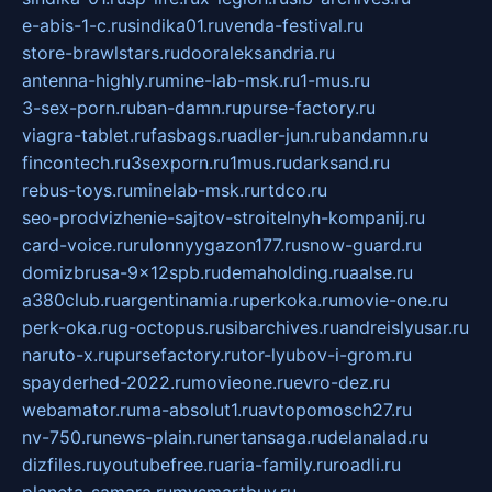
e-abis-1-c.ru
sindika01.ru
venda-festival.ru
store-brawlstars.ru
dooraleksandria.ru
antenna-highly.ru
mine-lab-msk.ru
1-mus.ru
3-sex-porn.ru
ban-damn.ru
purse-factory.ru
viagra-tablet.ru
fasbags.ru
adler-jun.ru
bandamn.ru
fincontech.ru
3sexporn.ru
1mus.ru
darksand.ru
rebus-toys.ru
minelab-msk.ru
rtdco.ru
seo-prodvizhenie-sajtov-stroitelnyh-kompanij.ru
card-voice.ru
rulonnyygazon177.ru
snow-guard.ru
domizbrusa-9x12spb.ru
demaholding.ru
aalse.ru
a380club.ru
argentinamia.ru
perkoka.ru
movie-one.ru
perk-oka.ru
g-octopus.ru
sibarchives.ru
andreislyusar.ru
naruto-x.ru
pursefactory.ru
tor-lyubov-i-grom.ru
spayderhed-2022.ru
movieone.ru
evro-dez.ru
webamator.ru
ma-absolut1.ru
avtopomosch27.ru
nv-750.ru
news-plain.ru
nertansaga.ru
delanalad.ru
dizfiles.ru
youtubefree.ru
aria-family.ru
roadli.ru