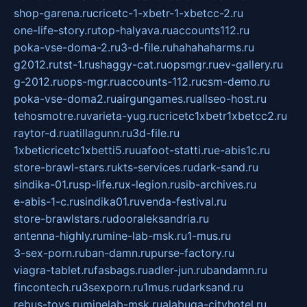
shop-garena.ru
cricetc-1-xbetr-1-xbetcc-2.ru
one-life-story.ru
top-halyava.ru
accounts112.ru
poka-vse-doma-2.ru
3-d-file.ru
hahahaharms.ru
g2012.ru
tst-1.ru
shaggy-cat.ru
opsmgr.ru
ev-gallery.ru
g-2012.ru
ops-mgr.ru
accounts-112.ru
csm-demo.ru
poka-vse-doma2.ru
airgungames.ru
allseo-host.ru
tehosmotre.ru
varieta-yug.ru
cricetc1xbetr1xbetcc2.ru
raytor-d.ru
atillagunn.ru
3d-file.ru
1xbeticricetc1xbetti5.ru
uafoot-statti.ru
e-abis1c.ru
store-brawl-stars.ru
kts-services.ru
dark-sand.ru
sindika-01.ru
sp-life.ru
x-legion.ru
sib-archives.ru
e-abis-1-c.ru
sindika01.ru
venda-festival.ru
store-brawlstars.ru
dooraleksandria.ru
antenna-highly.ru
mine-lab-msk.ru
1-mus.ru
3-sex-porn.ru
ban-damn.ru
purse-factory.ru
viagra-tablet.ru
fasbags.ru
adler-jun.ru
bandamn.ru
fincontech.ru
3sexporn.ru
1mus.ru
darksand.ru
rebus-toys.ru
minelab-msk.ru
alabuga-cityhotel.ru