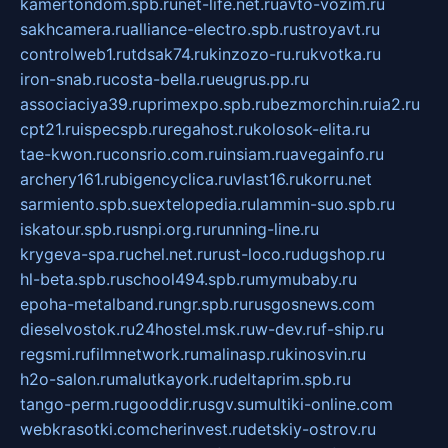
kamertondom.spb.ru
net-life.net.ru
avto-vozim.ru
sakhcamera.ru
alliance-electro.spb.ru
stroyavt.ru
controlweb1.ru
tdsak74.ru
kinzozo-ru.ru
kvotka.ru
iron-snab.ru
costa-bella.ru
eugrus.pp.ru
associaciya39.ru
primexpo.spb.ru
bezmorchin.ru
ia2.ru
cpt21.ru
ispecspb.ru
regahost.ru
kolosok-elita.ru
tae-kwon.ru
consrio.com.ru
insiam.ru
avegainfo.ru
archery161.ru
bigencyclica.ru
vlast16.ru
korru.net
sarmiento.spb.su
extelopedia.ru
lammin-suo.spb.ru
iskatour.spb.ru
snpi.org.ru
running-line.ru
krygeva-spa.ru
chel.net.ru
rust-loco.ru
dugshop.ru
hl-beta.spb.ru
school494.spb.ru
mymubaby.ru
epoha-metalband.ru
ngr.spb.ru
rusgosnews.com
dieselvostok.ru
24hostel.msk.ru
w-dev.ru
f-ship.ru
regsmi.ru
filmnetwork.ru
malinasp.ru
kinosvin.ru
h2o-salon.ru
malutkayork.ru
deltaprim.spb.ru
tango-perm.ru
gooddir.ru
sgv.su
multiki-online.com
webkrasotki.com
cherinvest.ru
detskiy-ostrov.ru