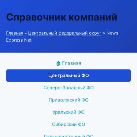
Справочник компаний
Главная
»
Центральный федеральный округ
» News
Express Net
🏠 Главная
Центральный ФО
Северо-Западный ФО
Приволжский ФО
Уральский ФО
Сибирский ФО
Дальневосточный ФО