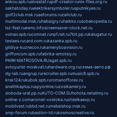
ankou.spb.ru
alvesta1.ru
pdf-creator.ru
nix-files.org.ru
sakhatoday.ru
elektrikersymboler.ru
sputnikyes.ru
golf2club.msk.ru
aeforums.ru
zallclub.ru
multimodal.msk.ru
habaigry.ru
haikko.ru
sobakopedia.ru
isz-fest.ru
ewnc.info
screensaver-clock.net.ru
volnav.spb.ru
comnat.ru
npf.net.ru
7bit.pp.ru
kalugatur.ru
tesiaes.ru
card.com.ru
kazanka.spb.ru
gildiya-kuznecov.ru
kameryboavision.ru
griffoncom.spb.ru
fabrika-emotsiy.ru
PARK-MATROSOVA.RU
agat.spb.ru
avtoyurist-moskva1.ru
hardware.org.ru
схема-авто.рф
dg-lab.ru
angrup.ru
recruiter.spb.ru
music8.spb.ru
krsk124.ru
kubok.spb.ru
romanofforex.ru
analitikaplus.ru
spyonline.ru
zosikamery.ru
sloboda-ural.pp.ru
AUTO-COM.SU
hohota.net
alimy.ru
online-z.com
aromat-vostoka.ru
otdelkaexp.ru
mobilvest.ru
bbd.net.ru
mebelshop.msk.ru
smp-forum.ru
bastion-td.ru
kosmoscreative.ru