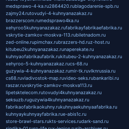
medsprawo-4-ka.ru
2864420.ru
blagodarenie-spb.ru
zajmy24.ru
tovudyi-4-kuhnyanazakaz.ru
brazzerscom.ru
medsprawo4ka.ru
xehyroo5kuhnyanazakaz.ru
fabrikayfabrikaefabrika.ru
vskrytie-zamkov-moskva-113.ru
biletnadom.ru
zed-online.ru
pimchax.ru
brazzers-hd.ru
z-host.ru
kitubeu2kuhnyanazakaz.ru
naperekate.ru
kuhnyaofabrikaufabrik.ru
kitubeu-2-kuhnyanazakaz.ru
xehyroo-5-kuhnyanazakaz.ru
cs-68.ru
guzywia-4-kuhnyanazakaz.ru
mir-tk.ru
vlknrussia.ru
cs68.ru
vladivostok-map.ru
video-seks.ru
bankaribi.ru
raszar.ru
vskrytie-zamkov-moskva113.ru
lipetsktelecom.ru
tovudyi4kuhnyanazakaz.ru
seksuzb.ru
guzywia4kuhnyanazakaz.ru
fabrikaofabrikaokuhny.ru
kuhnyaekuhnyaafabrika.ru
kuhnyaykuhnyayfabrika.ru
e-abis1c.ru
store-brawl-stars.ru
kts-services.ru
dark-sand.ru
sindika-01.ru
sp-life.ru
x-legion.ru
sib-archives.ru