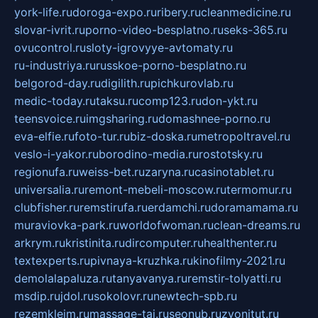
york-life.ru
doroga-expo.ru
ribery.ru
cleanmedicine.ru
slovar-ivrit.ru
porno-video-besplatno.ru
seks-365.ru
ovucontrol.ru
sloty-igrovyye-avtomaty.ru
ru-industriya.ru
russkoe-porno-besplatno.ru
belgorod-day.ru
digilith.ru
pichkurovlab.ru
medic-today.ru
taksu.ru
comp123.ru
don-ykt.ru
teensvoice.ru
imgsharing.ru
domashnee-porno.ru
eva-elfie.ru
foto-tur.ru
biz-doska.ru
metropoltravel.ru
veslo-i-yakor.ru
borodino-media.ru
rostotsky.ru
regionufa.ru
weiss-bet.ru
zaryna.ru
casinotablet.ru
universalia.ru
remont-mebeli-moscow.ru
termomur.ru
clubfisher.ru
remstirufa.ru
erdamchi.ru
doramamama.ru
muraviovka-park.ru
worldofwoman.ru
clean-dreams.ru
arkrym.ru
kristinita.ru
dircomputer.ru
healthenter.ru
textexperts.ru
pivnaya-kruzhka.ru
kinofilmy-2021.ru
demolalapaluza.ru
tanyavanya.ru
remstir-tolyatti.ru
msdip.ru
jdol.ru
sokolovr.ru
newtech-spb.ru
rezemkleim.ru
massage-tai.ru
seonub.ru
zvonitut.ru