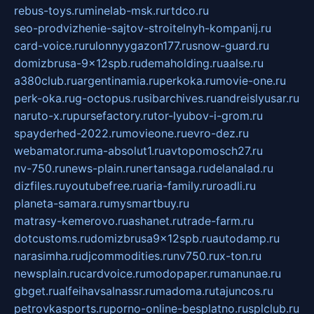
rebus-toys.ru
minelab-msk.ru
rtdco.ru
seo-prodvizhenie-sajtov-stroitelnyh-kompanij.ru
card-voice.ru
rulonnyygazon177.ru
snow-guard.ru
domizbrusa-9x12spb.ru
demaholding.ru
aalse.ru
a380club.ru
argentinamia.ru
perkoka.ru
movie-one.ru
perk-oka.ru
g-octopus.ru
sibarchives.ru
andreislyusar.ru
naruto-x.ru
pursefactory.ru
tor-lyubov-i-grom.ru
spayderhed-2022.ru
movieone.ru
evro-dez.ru
webamator.ru
ma-absolut1.ru
avtopomosch27.ru
nv-750.ru
news-plain.ru
nertansaga.ru
delanalad.ru
dizfiles.ru
youtubefree.ru
aria-family.ru
roadli.ru
planeta-samara.ru
mysmartbuy.ru
matrasy-kemerovo.ru
ashanet.ru
trade-farm.ru
dotcustoms.ru
domizbrusa9x12spb.ru
autodamp.ru
narasimha.ru
djcommodities.ru
nv750.ru
x-ton.ru
newsplain.ru
cardvoice.ru
modopaper.ru
manunae.ru
gbget.ru
alfeihavsalnassr.ru
madoma.ru
tajuncos.ru
petrovkasports.ru
porno-online-besplatno.ru
splclub.ru