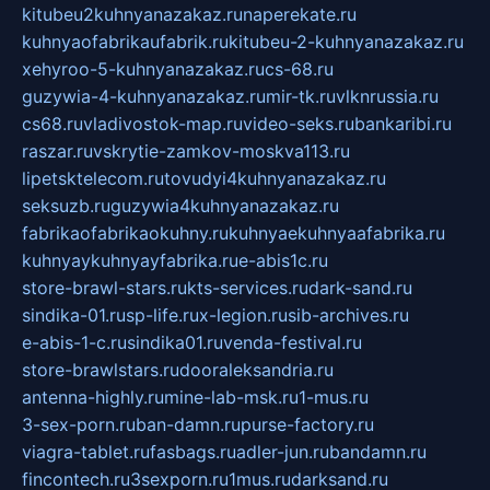
kitubeu2kuhnyanazakaz.ru
naperekate.ru
kuhnyaofabrikaufabrik.ru
kitubeu-2-kuhnyanazakaz.ru
xehyroo-5-kuhnyanazakaz.ru
cs-68.ru
guzywia-4-kuhnyanazakaz.ru
mir-tk.ru
vlknrussia.ru
cs68.ru
vladivostok-map.ru
video-seks.ru
bankaribi.ru
raszar.ru
vskrytie-zamkov-moskva113.ru
lipetsktelecom.ru
tovudyi4kuhnyanazakaz.ru
seksuzb.ru
guzywia4kuhnyanazakaz.ru
fabrikaofabrikaokuhny.ru
kuhnyaekuhnyaafabrika.ru
kuhnyaykuhnyayfabrika.ru
e-abis1c.ru
store-brawl-stars.ru
kts-services.ru
dark-sand.ru
sindika-01.ru
sp-life.ru
x-legion.ru
sib-archives.ru
e-abis-1-c.ru
sindika01.ru
venda-festival.ru
store-brawlstars.ru
dooraleksandria.ru
antenna-highly.ru
mine-lab-msk.ru
1-mus.ru
3-sex-porn.ru
ban-damn.ru
purse-factory.ru
viagra-tablet.ru
fasbags.ru
adler-jun.ru
bandamn.ru
fincontech.ru
3sexporn.ru
1mus.ru
darksand.ru