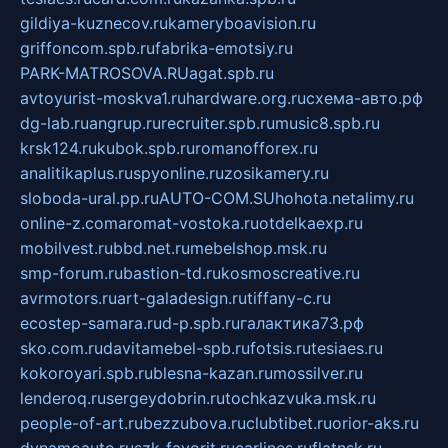
gildiya-kuznecov.ru
kameryboavision.ru
griffoncom.spb.ru
fabrika-emotsiy.ru
PARK-MATROSOVA.RU
agat.spb.ru
avtoyurist-moskva1.ru
hardware.org.ru
схема-авто.рф
dg-lab.ru
angrup.ru
recruiter.spb.ru
music8.spb.ru
krsk124.ru
kubok.spb.ru
romanofforex.ru
analitikaplus.ru
spyonline.ru
zosikamery.ru
sloboda-ural.pp.ru
AUTO-COM.SU
hohota.net
alimy.ru
online-z.com
aromat-vostoka.ru
otdelkaexp.ru
mobilvest.ru
bbd.net.ru
mebelshop.msk.ru
smp-forum.ru
bastion-td.ru
kosmoscreative.ru
avrmotors.ru
art-galadesign.ru
tiffany-c.ru
ecostep-samara.ru
d-p.spb.ru
галактика73.рф
sko.com.ru
davitamebel-spb.ru
fotsis.ru
tesiaes.ru
kokoroyari.spb.ru
blesna-kazan.ru
mossilver.ru
lenderoq.ru
sergeydobrin.ru
tochkazvuka.msk.ru
people-of-art.ru
bezzubova.ru
clubtibet.ru
orior-aks.ru
dynamoauto.ru
szk-favorit.ru
carlines.ru
flatnsk.ru