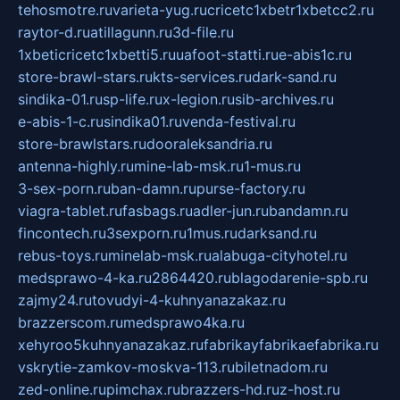
tehosmotre.ru
varieta-yug.ru
cricetc1xbetr1xbetcc2.ru
raytor-d.ru
atillagunn.ru
3d-file.ru
1xbeticricetc1xbetti5.ru
uafoot-statti.ru
e-abis1c.ru
store-brawl-stars.ru
kts-services.ru
dark-sand.ru
sindika-01.ru
sp-life.ru
x-legion.ru
sib-archives.ru
e-abis-1-c.ru
sindika01.ru
venda-festival.ru
store-brawlstars.ru
dooraleksandria.ru
antenna-highly.ru
mine-lab-msk.ru
1-mus.ru
3-sex-porn.ru
ban-damn.ru
purse-factory.ru
viagra-tablet.ru
fasbags.ru
adler-jun.ru
bandamn.ru
fincontech.ru
3sexporn.ru
1mus.ru
darksand.ru
rebus-toys.ru
minelab-msk.ru
alabuga-cityhotel.ru
medsprawo-4-ka.ru
2864420.ru
blagodarenie-spb.ru
zajmy24.ru
tovudyi-4-kuhnyanazakaz.ru
brazzerscom.ru
medsprawo4ka.ru
xehyroo5kuhnyanazakaz.ru
fabrikayfabrikaefabrika.ru
vskrytie-zamkov-moskva-113.ru
biletnadom.ru
zed-online.ru
pimchax.ru
brazzers-hd.ru
z-host.ru