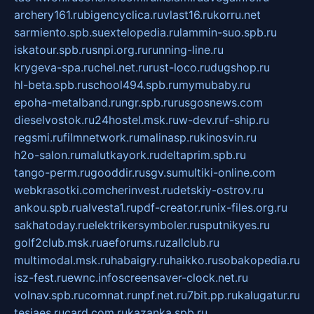
archery161.ru
bigencyclica.ru
vlast16.ru
korru.net
sarmiento.spb.su
extelopedia.ru
lammin-suo.spb.ru
iskatour.spb.ru
snpi.org.ru
running-line.ru
krygeva-spa.ru
chel.net.ru
rust-loco.ru
dugshop.ru
hl-beta.spb.ru
school494.spb.ru
mymubaby.ru
epoha-metalband.ru
ngr.spb.ru
rusgosnews.com
dieselvostok.ru
24hostel.msk.ru
w-dev.ru
f-ship.ru
regsmi.ru
filmnetwork.ru
malinasp.ru
kinosvin.ru
h2o-salon.ru
malutkayork.ru
deltaprim.spb.ru
tango-perm.ru
gooddir.ru
sgv.su
multiki-online.com
webkrasotki.com
cherinvest.ru
detskiy-ostrov.ru
ankou.spb.ru
alvesta1.ru
pdf-creator.ru
nix-files.org.ru
sakhatoday.ru
elektrikersymboler.ru
sputnikyes.ru
golf2club.msk.ru
aeforums.ru
zallclub.ru
multimodal.msk.ru
habaigry.ru
haikko.ru
sobakopedia.ru
isz-fest.ru
ewnc.info
screensaver-clock.net.ru
volnav.spb.ru
comnat.ru
npf.net.ru
7bit.pp.ru
kalugatur.ru
tesiaes.ru
card.com.ru
kazanka.spb.ru