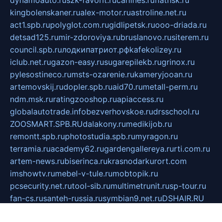
kingbolenskaner.ru
alex-motor.ru
astroline.net.ru
act1.spb.ru
polyglot.com.ru
gidlipetsk.ru
ooo-driada.ru
detsad125.ru
mir-zdoroviya.ru
bruslanovo.ru
siterem.ru
council.spb.ru
лодкипатриот.рф
kafekolizey.ru
iclub.net.ru
gazon-easy.ru
sugarepilekb.ru
grinox.ru
pylesostineco.ru
msts-ozarenie.ru
kameryjooan.ru
artemovskij.ru
dopler.spb.ru
aid70.ru
metall-perm.ru
ndm.msk.ru
ratingzooshop.ru
apiaccess.ru
globalautotrade.info
bezverhovskoe.ru
drsschool.ru
ZOOSMART.SPB.RU
dalakony.ru
medikijob.ru
remontt.spb.ru
photostudia.spb.ru
myragon.ru
terramia.ru
academy62.ru
gardengallereya.ru
rti.com.ru
artem-news.ru
biserinca.ru
krasnodarkurort.com
imshowtv.ru
mebel-v-tule.ru
mobtopik.ru
pcsecurity.net.ru
tool-sib.ru
multimetrunit.ru
sp-tour.ru
fan-cs.ru
santeh-russia.ru
symbian9.net.ru
DSHAIR.RU
tmmotors.spb.ru
xjocuricopii.com
musavtomat.msk.ru