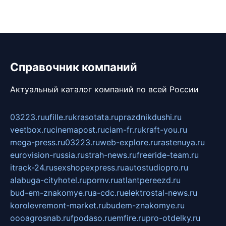
Справочник компаний
Актуальный каталог компаний по всей России
03223.ru
ufille.ru
krasotata.ru
prazdnikdushi.ru
veetbox.ru
cinemapost.ru
ciam-fr.ru
kraft-you.ru
mega-press.ru
03223.ru
web-explore.ru
rastenuya.ru
eurovision-russia.ru
strah-news.ru
freeride-team.ru
itrack-24.ru
sexshopexpress.ru
autostudiopro.ru
alabuga-cityhotel.ru
pornv.ru
atlantpereezd.ru
bud-em-znakomye.ru
a-cdc.ru
elektrostal-news.ru
korolevremont-market.ru
budem-znakomye.ru
oooagrosnab.ru
fpodaso.ru
emfire.ru
pro-otdelky.ru