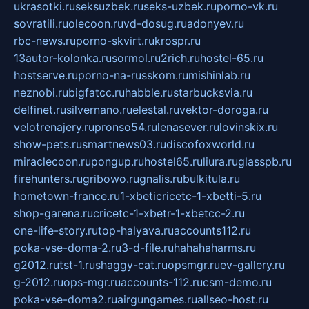
ukrasotki.ru
seksuzbek.ru
seks-uzbek.ru
porno-vk.ru
sovratili.ru
olecoon.ru
vd-dosug.ru
adonyev.ru
rbc-news.ru
porno-skvirt.ru
krospr.ru
13autor-kolonka.ru
sormol.ru
2rich.ru
hostel-65.ru
hostserve.ru
porno-na-russkom.ru
mishinlab.ru
neznobi.ru
bigfatcc.ru
habble.ru
starbucksvia.ru
delfinet.ru
silvernano.ru
elestal.ru
vektor-doroga.ru
velotrenajery.ru
pronso54.ru
lenasever.ru
lovinskix.ru
show-pets.ru
smartnews03.ru
discofoxworld.ru
miraclecoon.ru
pongup.ru
hostel65.ru
liura.ru
glasspb.ru
firehunters.ru
gribowo.ru
gnalis.ru
bulkitula.ru
hometown-france.ru
1-xbeticricetc-1-xbetti-5.ru
shop-garena.ru
cricetc-1-xbetr-1-xbetcc-2.ru
one-life-story.ru
top-halyava.ru
accounts112.ru
poka-vse-doma-2.ru
3-d-file.ru
hahahaharms.ru
g2012.ru
tst-1.ru
shaggy-cat.ru
opsmgr.ru
ev-gallery.ru
g-2012.ru
ops-mgr.ru
accounts-112.ru
csm-demo.ru
poka-vse-doma2.ru
airgungames.ru
allseo-host.ru