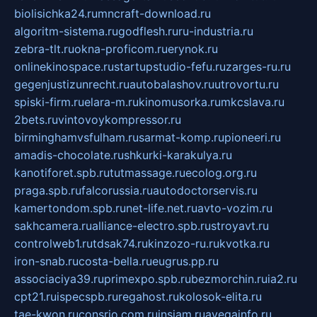
biolisichka24.ru
mncraft-download.ru
algoritm-sistema.ru
godflesh.ru
ru-industria.ru
zebra-tlt.ru
okna-proficom.ru
erynok.ru
onlinekinospace.ru
startupstudio-fefu.ru
zarges-ru.ru
gegenjustizunrecht.ru
autobalashov.ru
utrovortu.ru
spiski-firm.ru
elara-m.ru
kinomusorka.ru
mkcslava.ru
2bets.ru
vintovoykompressor.ru
birminghamvsfulham.ru
sarmat-komp.ru
pioneeri.ru
amadis-chocolate.ru
shkurki-karakulya.ru
kanotiforet.spb.ru
tutmassage.ru
ecolog.org.ru
praga.spb.ru
falcorussia.ru
autodoctorservis.ru
kamertondom.spb.ru
net-life.net.ru
avto-vozim.ru
sakhcamera.ru
alliance-electro.spb.ru
stroyavt.ru
controlweb1.ru
tdsak74.ru
kinzozo-ru.ru
kvotka.ru
iron-snab.ru
costa-bella.ru
eugrus.pp.ru
associaciya39.ru
primexpo.spb.ru
bezmorchin.ru
ia2.ru
cpt21.ru
ispecspb.ru
regahost.ru
kolosok-elita.ru
tae-kwon.ru
consrio.com.ru
insiam.ru
avegainfo.ru