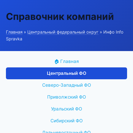
Справочник компаний
Главная
»
Центральный федеральный округ
» Инфо Info
Spravka
🏠 Главная
Центральный ФО
Северо-Западный ФО
Приволжский ФО
Уральский ФО
Сибирский ФО
Дальневосточный ФО