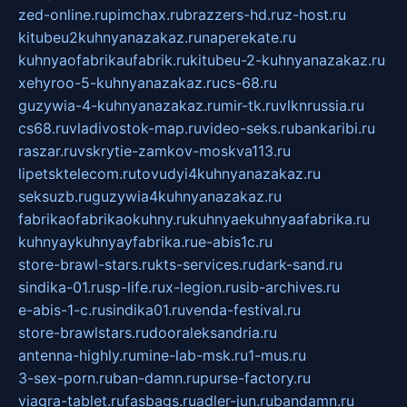
zed-online.ru
pimchax.ru
brazzers-hd.ru
z-host.ru
kitubeu2kuhnyanazakaz.ru
naperekate.ru
kuhnyaofabrikaufabrik.ru
kitubeu-2-kuhnyanazakaz.ru
xehyroo-5-kuhnyanazakaz.ru
cs-68.ru
guzywia-4-kuhnyanazakaz.ru
mir-tk.ru
vlknrussia.ru
cs68.ru
vladivostok-map.ru
video-seks.ru
bankaribi.ru
raszar.ru
vskrytie-zamkov-moskva113.ru
lipetsktelecom.ru
tovudyi4kuhnyanazakaz.ru
seksuzb.ru
guzywia4kuhnyanazakaz.ru
fabrikaofabrikaokuhny.ru
kuhnyaekuhnyaafabrika.ru
kuhnyaykuhnyayfabrika.ru
e-abis1c.ru
store-brawl-stars.ru
kts-services.ru
dark-sand.ru
sindika-01.ru
sp-life.ru
x-legion.ru
sib-archives.ru
e-abis-1-c.ru
sindika01.ru
venda-festival.ru
store-brawlstars.ru
dooraleksandria.ru
antenna-highly.ru
mine-lab-msk.ru
1-mus.ru
3-sex-porn.ru
ban-damn.ru
purse-factory.ru
viagra-tablet.ru
fasbags.ru
adler-jun.ru
bandamn.ru