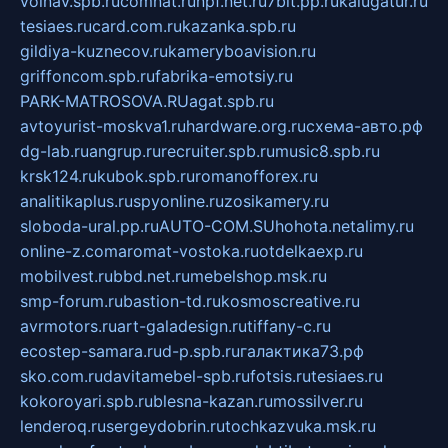
volnav.spb.ru
comnat.ru
npf.net.ru
7bit.pp.ru
kalugatur.ru
tesiaes.ru
card.com.ru
kazanka.spb.ru
gildiya-kuznecov.ru
kameryboavision.ru
griffoncom.spb.ru
fabrika-emotsiy.ru
PARK-MATROSOVA.RU
agat.spb.ru
avtoyurist-moskva1.ru
hardware.org.ru
схема-авто.рф
dg-lab.ru
angrup.ru
recruiter.spb.ru
music8.spb.ru
krsk124.ru
kubok.spb.ru
romanofforex.ru
analitikaplus.ru
spyonline.ru
zosikamery.ru
sloboda-ural.pp.ru
AUTO-COM.SU
hohota.net
alimy.ru
online-z.com
aromat-vostoka.ru
otdelkaexp.ru
mobilvest.ru
bbd.net.ru
mebelshop.msk.ru
smp-forum.ru
bastion-td.ru
kosmoscreative.ru
avrmotors.ru
art-galadesign.ru
tiffany-c.ru
ecostep-samara.ru
d-p.spb.ru
галактика73.рф
sko.com.ru
davitamebel-spb.ru
fotsis.ru
tesiaes.ru
kokoroyari.spb.ru
blesna-kazan.ru
mossilver.ru
lenderoq.ru
sergeydobrin.ru
tochkazvuka.msk.ru