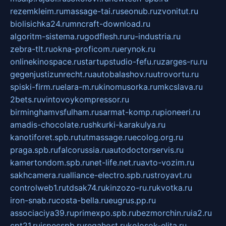
rezemkleim.ru
massage-tai.ru
seonub.ru
zvonitut.ru
biolisichka24.ru
mncraft-download.ru
algoritm-sistema.ru
godflesh.ru
ru-industria.ru
zebra-tlt.ru
okna-proficom.ru
erynok.ru
onlinekinospace.ru
startupstudio-fefu.ru
zarges-ru.ru
gegenjustizunrecht.ru
autobalashov.ru
utrovortu.ru
spiski-firm.ru
elara-m.ru
kinomusorka.ru
mkcslava.ru
2bets.ru
vintovoykompressor.ru
birminghamvsfulham.ru
sarmat-komp.ru
pioneeri.ru
amadis-chocolate.ru
shkurki-karakulya.ru
kanotiforet.spb.ru
tutmassage.ru
ecolog.org.ru
praga.spb.ru
falcorussia.ru
autodoctorservis.ru
kamertondom.spb.ru
net-life.net.ru
avto-vozim.ru
sakhcamera.ru
alliance-electro.spb.ru
stroyavt.ru
controlweb1.ru
tdsak74.ru
kinzozo-ru.ru
kvotka.ru
iron-snab.ru
costa-bella.ru
eugrus.pp.ru
associaciya39.ru
primexpo.spb.ru
bezmorchin.ru
ia2.ru
cpt21.ru
ispecspb.ru
regahost.ru
kolosok-elita.ru