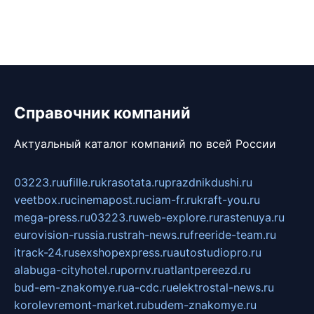
Справочник компаний
Актуальный каталог компаний по всей России
03223.ru
ufille.ru
krasotata.ru
prazdnikdushi.ru
veetbox.ru
cinemapost.ru
ciam-fr.ru
kraft-you.ru
mega-press.ru
03223.ru
web-explore.ru
rastenuya.ru
eurovision-russia.ru
strah-news.ru
freeride-team.ru
itrack-24.ru
sexshopexpress.ru
autostudiopro.ru
alabuga-cityhotel.ru
pornv.ru
atlantpereezd.ru
bud-em-znakomye.ru
a-cdc.ru
elektrostal-news.ru
korolevremont-market.ru
budem-znakomye.ru