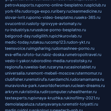
petrovkasports.ru
porno-online-besplatno.ru
splclub.ru
york-life.ru
doroga-expo.ru
ribery.ru
cleanmedicine.ru
slovar-ivrit.ru
porno-video-besplatno.ru
seks-365.ru
ovucontrol.ru
sloty-igrovyye-avtomaty.ru
ru-industriya.ru
russkoe-porno-besplatno.ru
belgorod-day.ru
digilith.ru
pichkurovlab.ru
medic-today.ru
taksu.ru
comp123.ru
don-ykt.ru
teensvoice.ru
imgsharing.ru
domashnee-porno.ru
eva-elfie.ru
foto-tur.ru
biz-doska.ru
metropoltravel.ru
veslo-i-yakor.ru
borodino-media.ru
rostotsky.ru
regionufa.ru
weiss-bet.ru
zaryna.ru
casinotablet.ru
universalia.ru
remont-mebeli-moscow.ru
termomur.ru
clubfisher.ru
remstirufa.ru
erdamchi.ru
doramamama.ru
muraviovka-park.ru
worldofwoman.ru
clean-dreams.ru
arkrym.ru
kristinita.ru
dircomputer.ru
healthenter.ru
textexperts.ru
pivnaya-kruzhka.ru
kinofilmy-2021.ru
demolalapaluza.ru
tanyavanya.ru
remstir-tolyatti.ru
msdip.ru
jdol.ru
sokolovr.ru
newtech-spb.ru