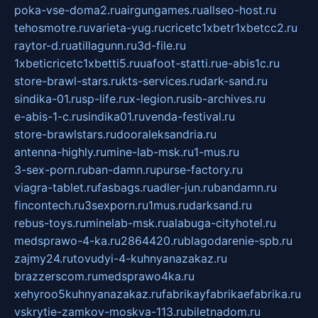
poka-vse-doma2.ru
airgungames.ru
allseo-host.ru
tehosmotre.ru
varieta-yug.ru
cricetc1xbetr1xbetcc2.ru
raytor-d.ru
atillagunn.ru
3d-file.ru
1xbeticricetc1xbetti5.ru
uafoot-statti.ru
e-abis1c.ru
store-brawl-stars.ru
kts-services.ru
dark-sand.ru
sindika-01.ru
sp-life.ru
x-legion.ru
sib-archives.ru
e-abis-1-c.ru
sindika01.ru
venda-festival.ru
store-brawlstars.ru
dooraleksandria.ru
antenna-highly.ru
mine-lab-msk.ru
1-mus.ru
3-sex-porn.ru
ban-damn.ru
purse-factory.ru
viagra-tablet.ru
fasbags.ru
adler-jun.ru
bandamn.ru
fincontech.ru
3sexporn.ru
1mus.ru
darksand.ru
rebus-toys.ru
minelab-msk.ru
alabuga-cityhotel.ru
medsprawo-4-ka.ru
2864420.ru
blagodarenie-spb.ru
zajmy24.ru
tovudyi-4-kuhnyanazakaz.ru
brazzerscom.ru
medsprawo4ka.ru
xehyroo5kuhnyanazakaz.ru
fabrikayfabrikaefabrika.ru
vskrytie-zamkov-moskva-113.ru
biletnadom.ru