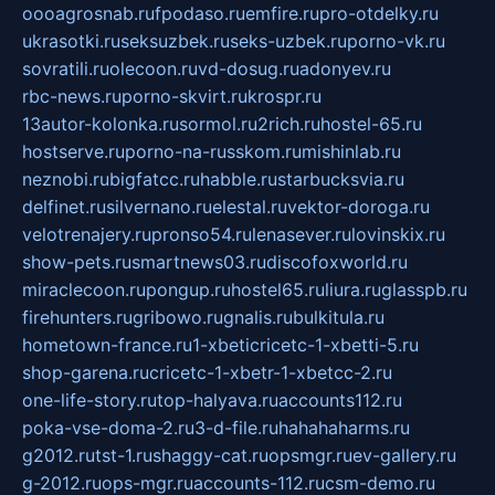
oooagrosnab.ru
fpodaso.ru
emfire.ru
pro-otdelky.ru
ukrasotki.ru
seksuzbek.ru
seks-uzbek.ru
porno-vk.ru
sovratili.ru
olecoon.ru
vd-dosug.ru
adonyev.ru
rbc-news.ru
porno-skvirt.ru
krospr.ru
13autor-kolonka.ru
sormol.ru
2rich.ru
hostel-65.ru
hostserve.ru
porno-na-russkom.ru
mishinlab.ru
neznobi.ru
bigfatcc.ru
habble.ru
starbucksvia.ru
delfinet.ru
silvernano.ru
elestal.ru
vektor-doroga.ru
velotrenajery.ru
pronso54.ru
lenasever.ru
lovinskix.ru
show-pets.ru
smartnews03.ru
discofoxworld.ru
miraclecoon.ru
pongup.ru
hostel65.ru
liura.ru
glasspb.ru
firehunters.ru
gribowo.ru
gnalis.ru
bulkitula.ru
hometown-france.ru
1-xbeticricetc-1-xbetti-5.ru
shop-garena.ru
cricetc-1-xbetr-1-xbetcc-2.ru
one-life-story.ru
top-halyava.ru
accounts112.ru
poka-vse-doma-2.ru
3-d-file.ru
hahahaharms.ru
g2012.ru
tst-1.ru
shaggy-cat.ru
opsmgr.ru
ev-gallery.ru
g-2012.ru
ops-mgr.ru
accounts-112.ru
csm-demo.ru