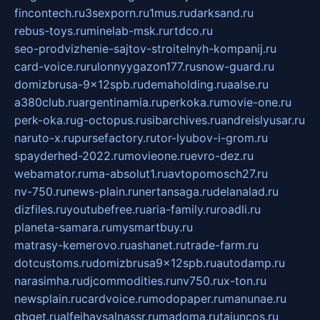
fincontech.ru
3sexporn.ru
1mus.ru
darksand.ru
rebus-toys.ru
minelab-msk.ru
rtdco.ru
seo-prodvizhenie-sajtov-stroitelnyh-kompanij.ru
card-voice.ru
rulonnyygazon177.ru
snow-guard.ru
domizbrusa-9x12spb.ru
demaholding.ru
aalse.ru
a380club.ru
argentinamia.ru
perkoka.ru
movie-one.ru
perk-oka.ru
g-octopus.ru
sibarchives.ru
andreislyusar.ru
naruto-x.ru
pursefactory.ru
tor-lyubov-i-grom.ru
spayderhed-2022.ru
movieone.ru
evro-dez.ru
webamator.ru
ma-absolut1.ru
avtopomosch27.ru
nv-750.ru
news-plain.ru
nertansaga.ru
delanalad.ru
dizfiles.ru
youtubefree.ru
aria-family.ru
roadli.ru
planeta-samara.ru
mysmartbuy.ru
matrasy-kemerovo.ru
ashanet.ru
trade-farm.ru
dotcustoms.ru
domizbrusa9x12spb.ru
autodamp.ru
narasimha.ru
djcommodities.ru
nv750.ru
x-ton.ru
newsplain.ru
cardvoice.ru
modopaper.ru
manunae.ru
gbget.ru
alfeihavsalnassr.ru
madoma.ru
tajuncos.ru