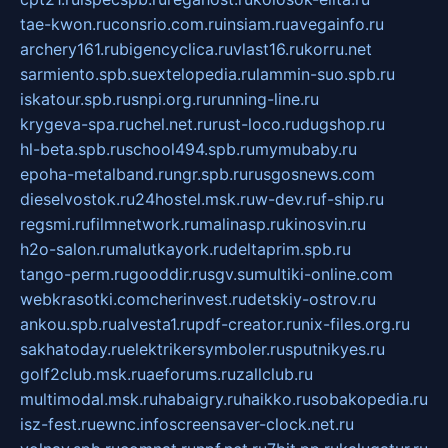
tae-kwon.ru
consrio.com.ru
insiam.ru
avegainfo.ru
archery161.ru
bigencyclica.ru
vlast16.ru
korru.net
sarmiento.spb.su
extelopedia.ru
lammin-suo.spb.ru
iskatour.spb.ru
snpi.org.ru
running-line.ru
krygeva-spa.ru
chel.net.ru
rust-loco.ru
dugshop.ru
hl-beta.spb.ru
school494.spb.ru
mymubaby.ru
epoha-metalband.ru
ngr.spb.ru
rusgosnews.com
dieselvostok.ru
24hostel.msk.ru
w-dev.ru
f-ship.ru
regsmi.ru
filmnetwork.ru
malinasp.ru
kinosvin.ru
h2o-salon.ru
malutkayork.ru
deltaprim.spb.ru
tango-perm.ru
gooddir.ru
sgv.su
multiki-online.com
webkrasotki.com
cherinvest.ru
detskiy-ostrov.ru
ankou.spb.ru
alvesta1.ru
pdf-creator.ru
nix-files.org.ru
sakhatoday.ru
elektrikersymboler.ru
sputnikyes.ru
golf2club.msk.ru
aeforums.ru
zallclub.ru
multimodal.msk.ru
habaigry.ru
haikko.ru
sobakopedia.ru
isz-fest.ru
ewnc.info
screensaver-clock.net.ru