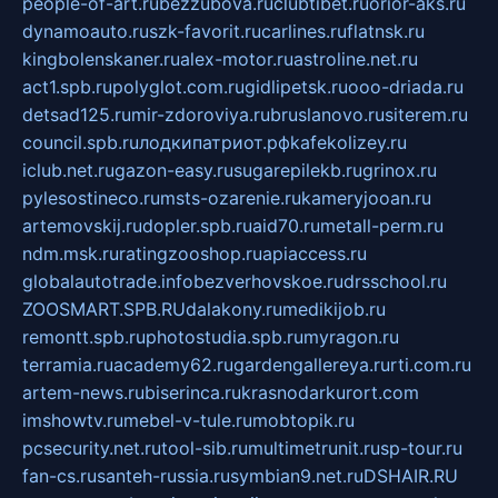
people-of-art.ru
bezzubova.ru
clubtibet.ru
orior-aks.ru
dynamoauto.ru
szk-favorit.ru
carlines.ru
flatnsk.ru
kingbolenskaner.ru
alex-motor.ru
astroline.net.ru
act1.spb.ru
polyglot.com.ru
gidlipetsk.ru
ooo-driada.ru
detsad125.ru
mir-zdoroviya.ru
bruslanovo.ru
siterem.ru
council.spb.ru
лодкипатриот.рф
kafekolizey.ru
iclub.net.ru
gazon-easy.ru
sugarepilekb.ru
grinox.ru
pylesostineco.ru
msts-ozarenie.ru
kameryjooan.ru
artemovskij.ru
dopler.spb.ru
aid70.ru
metall-perm.ru
ndm.msk.ru
ratingzooshop.ru
apiaccess.ru
globalautotrade.info
bezverhovskoe.ru
drsschool.ru
ZOOSMART.SPB.RU
dalakony.ru
medikijob.ru
remontt.spb.ru
photostudia.spb.ru
myragon.ru
terramia.ru
academy62.ru
gardengallereya.ru
rti.com.ru
artem-news.ru
biserinca.ru
krasnodarkurort.com
imshowtv.ru
mebel-v-tule.ru
mobtopik.ru
pcsecurity.net.ru
tool-sib.ru
multimetrunit.ru
sp-tour.ru
fan-cs.ru
santeh-russia.ru
symbian9.net.ru
DSHAIR.RU