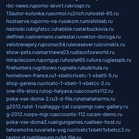
rbc-news.ru
porno-skvirt.ru
krospr.ru
13autor-kolonka.ru
sormol.ru
2rich.ru
hostel-65.ru
hostserve.ru
porno-na-russkom.ru
mishinlab.ru
neznobi.ru
bigfatcc.ru
habble.ru
starbucksvia.ru
delfinet.ru
silvernano.ru
elestal.ru
vektor-doroga.ru
velotrenajery.ru
pronso54.ru
lenasever.ru
lovinskix.ru
show-pets.ru
smartnews03.ru
discofoxworld.ru
miraclecoon.ru
pongup.ru
hostel65.ru
liura.ru
glasspb.ru
firehunters.ru
gribowo.ru
gnalis.ru
bulkitula.ru
hometown-france.ru
1-xbeticricetc-1-xbetti-5.ru
shop-garena.ru
cricetc-1-xbetr-1-xbetcc-2.ru
one-life-story.ru
top-halyava.ru
accounts112.ru
poka-vse-doma-2.ru
3-d-file.ru
hahahaharms.ru
g2012.ru
tst-1.ru
shaggy-cat.ru
opsmgr.ru
ev-gallery.ru
g-2012.ru
ops-mgr.ru
accounts-112.ru
csm-demo.ru
poka-vse-doma2.ru
airgungames.ru
allseo-host.ru
tehosmotre.ru
varieta-yug.ru
cricetc1xbetr1xbetcc2.ru
raytor-d.ru
atillagunn.ru
3d-file.ru