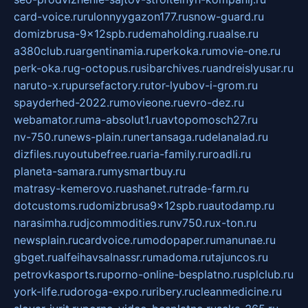
card-voice.ru
rulonnyygazon177.ru
snow-guard.ru
domizbrusa-9x12spb.ru
demaholding.ru
aalse.ru
a380club.ru
argentinamia.ru
perkoka.ru
movie-one.ru
perk-oka.ru
g-octopus.ru
sibarchives.ru
andreislyusar.ru
naruto-x.ru
pursefactory.ru
tor-lyubov-i-grom.ru
spayderhed-2022.ru
movieone.ru
evro-dez.ru
webamator.ru
ma-absolut1.ru
avtopomosch27.ru
nv-750.ru
news-plain.ru
nertansaga.ru
delanalad.ru
dizfiles.ru
youtubefree.ru
aria-family.ru
roadli.ru
planeta-samara.ru
mysmartbuy.ru
matrasy-kemerovo.ru
ashanet.ru
trade-farm.ru
dotcustoms.ru
domizbrusa9x12spb.ru
autodamp.ru
narasimha.ru
djcommodities.ru
nv750.ru
x-ton.ru
newsplain.ru
cardvoice.ru
modopaper.ru
manunae.ru
gbget.ru
alfeihavsalnassr.ru
madoma.ru
tajuncos.ru
petrovkasports.ru
porno-online-besplatno.ru
splclub.ru
york-life.ru
doroga-expo.ru
ribery.ru
cleanmedicine.ru