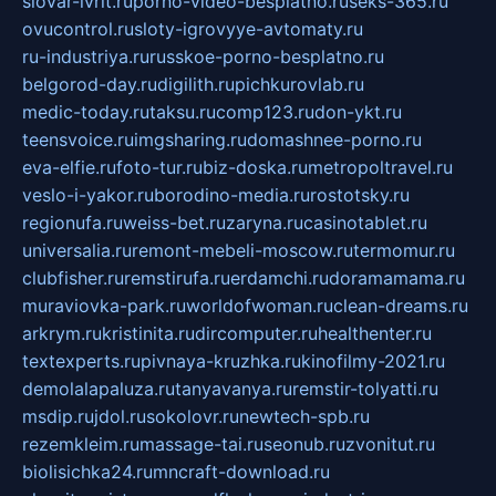
slovar-ivrit.ru
porno-video-besplatno.ru
seks-365.ru
ovucontrol.ru
sloty-igrovyye-avtomaty.ru
ru-industriya.ru
russkoe-porno-besplatno.ru
belgorod-day.ru
digilith.ru
pichkurovlab.ru
medic-today.ru
taksu.ru
comp123.ru
don-ykt.ru
teensvoice.ru
imgsharing.ru
domashnee-porno.ru
eva-elfie.ru
foto-tur.ru
biz-doska.ru
metropoltravel.ru
veslo-i-yakor.ru
borodino-media.ru
rostotsky.ru
regionufa.ru
weiss-bet.ru
zaryna.ru
casinotablet.ru
universalia.ru
remont-mebeli-moscow.ru
termomur.ru
clubfisher.ru
remstirufa.ru
erdamchi.ru
doramamama.ru
muraviovka-park.ru
worldofwoman.ru
clean-dreams.ru
arkrym.ru
kristinita.ru
dircomputer.ru
healthenter.ru
textexperts.ru
pivnaya-kruzhka.ru
kinofilmy-2021.ru
demolalapaluza.ru
tanyavanya.ru
remstir-tolyatti.ru
msdip.ru
jdol.ru
sokolovr.ru
newtech-spb.ru
rezemkleim.ru
massage-tai.ru
seonub.ru
zvonitut.ru
biolisichka24.ru
mncraft-download.ru