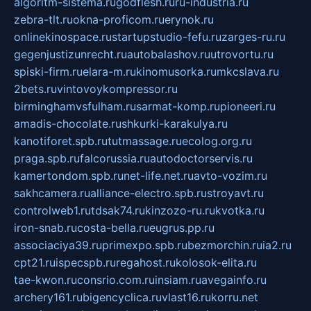
algoritm-sistema.ru
godflesh.ru
ru-industria.ru
zebra-tlt.ru
okna-proficom.ru
erynok.ru
onlinekinospace.ru
startupstudio-fefu.ru
zarges-ru.ru
gegenjustizunrecht.ru
autobalashov.ru
utrovortu.ru
spiski-firm.ru
elara-m.ru
kinomusorka.ru
mkcslava.ru
2bets.ru
vintovoykompressor.ru
birminghamvsfulham.ru
sarmat-komp.ru
pioneeri.ru
amadis-chocolate.ru
shkurki-karakulya.ru
kanotiforet.spb.ru
tutmassage.ru
ecolog.org.ru
praga.spb.ru
falcorussia.ru
autodoctorservis.ru
kamertondom.spb.ru
net-life.net.ru
avto-vozim.ru
sakhcamera.ru
alliance-electro.spb.ru
stroyavt.ru
controlweb1.ru
tdsak74.ru
kinzozo-ru.ru
kvotka.ru
iron-snab.ru
costa-bella.ru
eugrus.pp.ru
associaciya39.ru
primexpo.spb.ru
bezmorchin.ru
ia2.ru
cpt21.ru
ispecspb.ru
regahost.ru
kolosok-elita.ru
tae-kwon.ru
consrio.com.ru
insiam.ru
avegainfo.ru
archery161.ru
bigencyclica.ru
vlast16.ru
korru.net