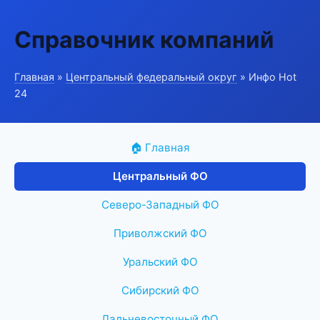
Справочник компаний
Главная
»
Центральный федеральный округ
» Инфо Hot
24
🏠 Главная
Центральный ФО
Северо-Западный ФО
Приволжский ФО
Уральский ФО
Сибирский ФО
Дальневосточный ФО