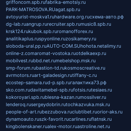
griffoncom.spb.ru
fabrika-emotsiy.ru
PARK-MATROSOVA.RU
agat.spb.ru
avtoyurist-moskva1.ru
hardware.org.ru
схема-авто.рф
dg-lab.ru
angrup.ru
recruiter.spb.ru
music8.spb.ru
krsk124.ru
kubok.spb.ru
romanofforex.ru
analitikaplus.ru
spyonline.ru
zosikamery.ru
sloboda-ural.pp.ru
AUTO-COM.SU
hohota.net
alimy.ru
online-z.com
aromat-vostoka.ru
otdelkaexp.ru
mobilvest.ru
bbd.net.ru
mebelshop.msk.ru
smp-forum.ru
bastion-td.ru
kosmoscreative.ru
avrmotors.ru
art-galadesign.ru
tiffany-c.ru
ecostep-samara.ru
d-p.spb.ru
галактика73.рф
sko.com.ru
davitamebel-spb.ru
fotsis.ru
tesiaes.ru
kokoroyari.spb.ru
blesna-kazan.ru
mossilver.ru
lenderoq.ru
sergeydobrin.ru
tochkazvuka.msk.ru
people-of-art.ru
bezzubova.ru
clubtibet.ru
orior-aks.ru
dynamoauto.ru
szk-favorit.ru
carlines.ru
flatnsk.ru
kingbolenskaner.ru
alex-motor.ru
astroline.net.ru