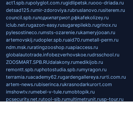
act1.spb.ru
polyglot.com.ru
gidlipetsk.ru
ooo-driada.ru
detsad125.ru
mir-zdoroviya.ru
bruslanovo.ru
siterem.ru
council.spb.ru
лодкипатриот.рф
kafekolizey.ru
iclub.net.ru
gazon-easy.ru
sugarepilekb.ru
grinox.ru
pylesostineco.ru
msts-ozarenie.ru
kameryjooan.ru
artemovskij.ru
dopler.spb.ru
aid70.ru
metall-perm.ru
ndm.msk.ru
ratingzooshop.ru
apiaccess.ru
globalautotrade.info
bezverhovskoe.ru
drsschool.ru
ZOOSMART.SPB.RU
dalakony.ru
medikijob.ru
remontt.spb.ru
photostudia.spb.ru
myragon.ru
terramia.ru
academy62.ru
gardengallereya.ru
rti.com.ru
artem-news.ru
biserinca.ru
krasnodarkurort.com
imshowtv.ru
mebel-v-tule.ru
mobtopik.ru
pcsecurity.net.ru
tool-sib.ru
multimetrunit.ru
sp-tour.ru
fan-cs.ru
santeh-russia.ru
symbian9.net.ru
DSHAIR.RU
tmmotors.spb.ru
xjocuricopii.com
musavtomat.msk.ru
obustrojdom.ru
sovetcik.ru
ybaranovskaya.ru
ppknews.ru
cult-alshei.ru
JAPANRUSSIA.RU