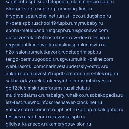
sarmiento.spb.su
extelopedia.ru
lammin-suo.spb.ru
iskatour.spb.ru
snpi.org.ru
running-line.ru
krygeva-spa.ru
chel.net.ru
rust-loco.ru
dugshop.ru
hl-beta.spb.ru
school494.spb.ru
mymubaby.ru
epoha-metalband.ru
ngr.spb.ru
rusgosnews.com
dieselvostok.ru
24hostel.msk.ru
w-dev.ru
f-ship.ru
regsmi.ru
filmnetwork.ru
malinasp.ru
kinosvin.ru
h2o-salon.ru
malutkayork.ru
deltaprim.spb.ru
tango-perm.ru
gooddir.ru
sgv.su
multiki-online.com
webkrasotki.com
cherinvest.ru
detskiy-ostrov.ru
ankou.spb.ru
alvesta1.ru
pdf-creator.ru
nix-files.org.ru
sakhatoday.ru
elektrikersymboler.ru
sputnikyes.ru
golf2club.msk.ru
aeforums.ru
zallclub.ru
multimodal.msk.ru
habaigry.ru
haikko.ru
sobakopedia.ru
isz-fest.ru
ewnc.info
screensaver-clock.net.ru
volnav.spb.ru
comnat.ru
npf.net.ru
7bit.pp.ru
kalugatur.ru
tesiaes.ru
card.com.ru
kazanka.spb.ru
gildiya-kuznecov.ru
kameryboavision.ru