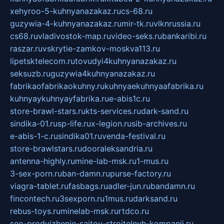
xehyroo-5-kuhnyanazakaz.ru
cs-68.ru
guzywia-4-kuhnyanazakaz.ru
mir-tk.ru
vlknrussia.ru
cs68.ru
vladivostok-map.ru
video-seks.ru
bankaribi.ru
raszar.ru
vskrytie-zamkov-moskva113.ru
lipetsktelecom.ru
tovudyi4kuhnyanazakaz.ru
seksuzb.ru
guzywia4kuhnyanazakaz.ru
fabrikaofabrikaokuhny.ru
kuhnyaekuhnyaafabrika.ru
kuhnyaykuhnyayfabrika.ru
e-abis1c.ru
store-brawl-stars.ru
kts-services.ru
dark-sand.ru
sindika-01.ru
sp-life.ru
x-legion.ru
sib-archives.ru
e-abis-1-c.ru
sindika01.ru
venda-festival.ru
store-brawlstars.ru
dooraleksandria.ru
antenna-highly.ru
mine-lab-msk.ru
1-mus.ru
3-sex-porn.ru
ban-damn.ru
purse-factory.ru
viagra-tablet.ru
fasbags.ru
adler-jun.ru
bandamn.ru
fincontech.ru
3sexporn.ru
1mus.ru
darksand.ru
rebus-toys.ru
minelab-msk.ru
rtdco.ru
seo-prodvizhenie-sajtov-stroitelnyh-kompanij.ru