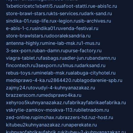
1xbeticricetc1xbetti5.ru
uafoot-statti.ru
e-abis1c.ru
store-brawl-stars.ru
kts-services.ru
dark-sand.ru
sindika-01.ru
sp-life.ru
x-legion.ru
sib-archives.ru
e-abis-1-c.ru
sindika01.ru
venda-festival.ru
store-brawlstars.ru
dooraleksandria.ru
antenna-highly.ru
mine-lab-msk.ru
1-mus.ru
3-sex-porn.ru
ban-damn.ru
purse-factory.ru
viagra-tablet.ru
fasbags.ru
adler-jun.ru
bandamn.ru
fincontech.ru
3sexporn.ru
1mus.ru
darksand.ru
rebus-toys.ru
minelab-msk.ru
alabuga-cityhotel.ru
medsprawo-4-ka.ru
2864420.ru
blagodarenie-spb.ru
zajmy24.ru
tovudyi-4-kuhnyanazakaz.ru
brazzerscom.ru
medsprawo4ka.ru
xehyroo5kuhnyanazakaz.ru
fabrikayfabrikaefabrika.ru
vskrytie-zamkov-moskva-113.ru
biletnadom.ru
zed-online.ru
pimchax.ru
brazzers-hd.ru
z-host.ru
kitubeu2kuhnyanazakaz.ru
naperekate.ru
kuhnyaofabrikaufabrik.ru
kitubeu-2-kuhnyanazakaz.ru