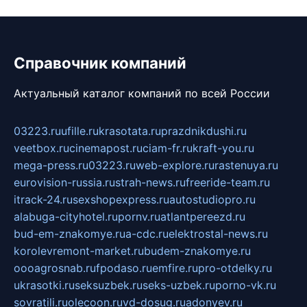
Справочник компаний
Актуальный каталог компаний по всей России
03223.ru
ufille.ru
krasotata.ru
prazdnikdushi.ru
veetbox.ru
cinemapost.ru
ciam-fr.ru
kraft-you.ru
mega-press.ru
03223.ru
web-explore.ru
rastenuya.ru
eurovision-russia.ru
strah-news.ru
freeride-team.ru
itrack-24.ru
sexshopexpress.ru
autostudiopro.ru
alabuga-cityhotel.ru
pornv.ru
atlantpereezd.ru
bud-em-znakomye.ru
a-cdc.ru
elektrostal-news.ru
korolevremont-market.ru
budem-znakomye.ru
oooagrosnab.ru
fpodaso.ru
emfire.ru
pro-otdelky.ru
ukrasotki.ru
seksuzbek.ru
seks-uzbek.ru
porno-vk.ru
sovratili.ru
olecoon.ru
vd-dosug.ru
adonyev.ru