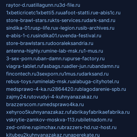
raytor-d.ru
atillagunn.ru
3d-file.ru
1xbeticricetc1xbetti5.ru
uafoot-statti.ru
e-abis1c.ru
store-brawl-stars.ru
kts-services.ru
dark-sand.ru
sindika-01.ru
sp-life.ru
x-legion.ru
sib-archives.ru
e-abis-1-c.ru
sindika01.ru
venda-festival.ru
store-brawlstars.ru
dooraleksandria.ru
antenna-highly.ru
mine-lab-msk.ru
1-mus.ru
3-sex-porn.ru
ban-damn.ru
purse-factory.ru
viagra-tablet.ru
fasbags.ru
adler-jun.ru
bandamn.ru
fincontech.ru
3sexporn.ru
1mus.ru
darksand.ru
rebus-toys.ru
minelab-msk.ru
alabuga-cityhotel.ru
medsprawo-4-ka.ru
2864420.ru
blagodarenie-spb.ru
zajmy24.ru
tovudyi-4-kuhnyanazakaz.ru
brazzerscom.ru
medsprawo4ka.ru
xehyroo5kuhnyanazakaz.ru
fabrikayfabrikaefabrika.ru
vskrytie-zamkov-moskva-113.ru
biletnadom.ru
zed-online.ru
pimchax.ru
brazzers-hd.ru
z-host.ru
kitubeu2kuhnyanazakaz.ru
naperekate.ru