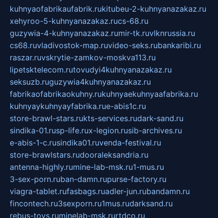
kuhnyaofabrikaufabrik.ru
kitubeu-2-kuhnyanazakaz.ru
xehyroo-5-kuhnyanazakaz.ru
cs-68.ru
guzywia-4-kuhnyanazakaz.ru
mir-tk.ru
vlknrussia.ru
cs68.ru
vladivostok-map.ru
video-seks.ru
bankaribi.ru
raszar.ru
vskrytie-zamkov-moskva113.ru
lipetsktelecom.ru
tovudyi4kuhnyanazakaz.ru
seksuzb.ru
guzywia4kuhnyanazakaz.ru
fabrikaofabrikaokuhny.ru
kuhnyaekuhnyaafabrika.ru
kuhnyaykuhnyayfabrika.ru
e-abis1c.ru
store-brawl-stars.ru
kts-services.ru
dark-sand.ru
sindika-01.ru
sp-life.ru
x-legion.ru
sib-archives.ru
e-abis-1-c.ru
sindika01.ru
venda-festival.ru
store-brawlstars.ru
dooraleksandria.ru
antenna-highly.ru
mine-lab-msk.ru
1-mus.ru
3-sex-porn.ru
ban-damn.ru
purse-factory.ru
viagra-tablet.ru
fasbags.ru
adler-jun.ru
bandamn.ru
fincontech.ru
3sexporn.ru
1mus.ru
darksand.ru
rebus-toys.ru
minelab-msk.ru
rtdco.ru