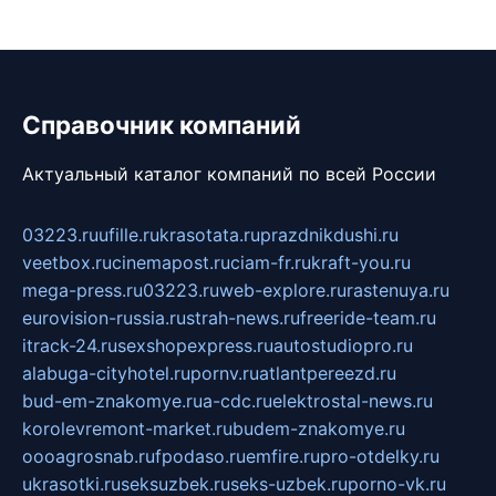
Справочник компаний
Актуальный каталог компаний по всей России
03223.ru
ufille.ru
krasotata.ru
prazdnikdushi.ru
veetbox.ru
cinemapost.ru
ciam-fr.ru
kraft-you.ru
mega-press.ru
03223.ru
web-explore.ru
rastenuya.ru
eurovision-russia.ru
strah-news.ru
freeride-team.ru
itrack-24.ru
sexshopexpress.ru
autostudiopro.ru
alabuga-cityhotel.ru
pornv.ru
atlantpereezd.ru
bud-em-znakomye.ru
a-cdc.ru
elektrostal-news.ru
korolevremont-market.ru
budem-znakomye.ru
oooagrosnab.ru
fpodaso.ru
emfire.ru
pro-otdelky.ru
ukrasotki.ru
seksuzbek.ru
seks-uzbek.ru
porno-vk.ru