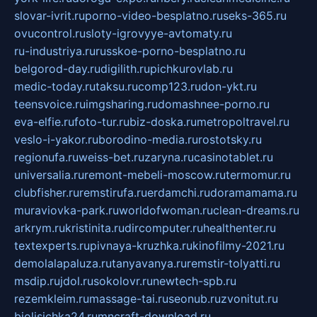
slovar-ivrit.ru
porno-video-besplatno.ru
seks-365.ru
ovucontrol.ru
sloty-igrovyye-avtomaty.ru
ru-industriya.ru
russkoe-porno-besplatno.ru
belgorod-day.ru
digilith.ru
pichkurovlab.ru
medic-today.ru
taksu.ru
comp123.ru
don-ykt.ru
teensvoice.ru
imgsharing.ru
domashnee-porno.ru
eva-elfie.ru
foto-tur.ru
biz-doska.ru
metropoltravel.ru
veslo-i-yakor.ru
borodino-media.ru
rostotsky.ru
regionufa.ru
weiss-bet.ru
zaryna.ru
casinotablet.ru
universalia.ru
remont-mebeli-moscow.ru
termomur.ru
clubfisher.ru
remstirufa.ru
erdamchi.ru
doramamama.ru
muraviovka-park.ru
worldofwoman.ru
clean-dreams.ru
arkrym.ru
kristinita.ru
dircomputer.ru
healthenter.ru
textexperts.ru
pivnaya-kruzhka.ru
kinofilmy-2021.ru
demolalapaluza.ru
tanyavanya.ru
remstir-tolyatti.ru
msdip.ru
jdol.ru
sokolovr.ru
newtech-spb.ru
rezemkleim.ru
massage-tai.ru
seonub.ru
zvonitut.ru
biolisichka24.ru
mncraft-download.ru