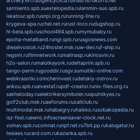
archery161.ru
bigencyclica.ru
vlast16.ru
korru.net
sarmiento.spb.su
extelopedia.ru
lammin-suo.spb.ru
iskatour.spb.ru
snpi.org.ru
running-line.ru
krygeva-spa.ru
chel.net.ru
rust-loco.ru
dugshop.ru
hl-beta.spb.ru
school494.spb.ru
mymubaby.ru
epoha-metalband.ru
ngr.spb.ru
rusgosnews.com
dieselvostok.ru
24hostel.msk.ru
w-dev.ru
f-ship.ru
regsmi.ru
filmnetwork.ru
malinasp.ru
kinosvin.ru
h2o-salon.ru
malutkayork.ru
deltaprim.spb.ru
tango-perm.ru
gooddir.ru
sgv.su
multiki-online.com
webkrasotki.com
cherinvest.ru
detskiy-ostrov.ru
ankou.spb.ru
alvesta1.ru
pdf-creator.ru
nix-files.org.ru
sakhatoday.ru
elektrikersymboler.ru
sputnikyes.ru
golf2club.msk.ru
aeforums.ru
zallclub.ru
multimodal.msk.ru
habaigry.ru
haikko.ru
sobakopedia.ru
isz-fest.ru
ewnc.info
screensaver-clock.net.ru
volnav.spb.ru
comnat.ru
npf.net.ru
7bit.pp.ru
kalugatur.ru
tesiaes.ru
card.com.ru
kazanka.spb.ru