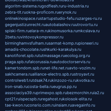
algoritm-sistema.ru
godflesh.ru
ru-industria.ru
zebra-tlt.ru
okna-proficom.ru
erynok.ru
onlinekinospace.ru
startupstudio-fefu.ru
zarges-ru.ru
gegenjustizunrecht.ru
autobalashov.ru
utrovortu.ru
spiski-firm.ru
elara-m.ru
kinomusorka.ru
mkcslava.ru
2bets.ru
vintovoykompressor.ru
birminghamvsfulham.ru
sarmat-komp.ru
pioneeri.ru
amadis-chocolate.ru
shkurki-karakulya.ru
kanotiforet.spb.ru
tutmassage.ru
ecolog.org.ru
praga.spb.ru
falcorussia.ru
autodoctorservis.ru
kamertondom.spb.ru
net-life.net.ru
avto-vozim.ru
sakhcamera.ru
alliance-electro.spb.ru
stroyavt.ru
controlweb1.ru
tdsak74.ru
kinzozo-ru.ru
kvotka.ru
iron-snab.ru
costa-bella.ru
eugrus.pp.ru
associaciya39.ru
primexpo.spb.ru
bezmorchin.ru
ia2.ru
cpt21.ru
ispecspb.ru
regahost.ru
kolosok-elita.ru
tae-kwon.ru
consrio.com.ru
insiam.ru
avegainfo.ru