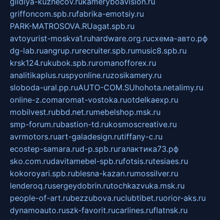
gildiya-kuznecov.ru
kameryboavision.ru
griffoncom.spb.ru
fabrika-emotsiy.ru
PARK-MATROSOVA.RU
agat.spb.ru
avtoyurist-moskva1.ru
hardware.org.ru
схема-авто.рф
dg-lab.ru
angrup.ru
recruiter.spb.ru
music8.spb.ru
krsk124.ru
kubok.spb.ru
romanofforex.ru
analitikaplus.ru
spyonline.ru
zosikamery.ru
sloboda-ural.pp.ru
AUTO-COM.SU
hohota.net
alimy.ru
online-z.com
aromat-vostoka.ru
otdelkaexp.ru
mobilvest.ru
bbd.net.ru
mebelshop.msk.ru
smp-forum.ru
bastion-td.ru
kosmoscreative.ru
avrmotors.ru
art-galadesign.ru
tiffany-c.ru
ecostep-samara.ru
d-p.spb.ru
галактика73.рф
sko.com.ru
davitamebel-spb.ru
fotsis.ru
tesiaes.ru
kokoroyari.spb.ru
blesna-kazan.ru
mossilver.ru
lenderoq.ru
sergeydobrin.ru
tochkazvuka.msk.ru
people-of-art.ru
bezzubova.ru
clubtibet.ru
orior-aks.ru
dynamoauto.ru
szk-favorit.ru
carlines.ru
flatnsk.ru