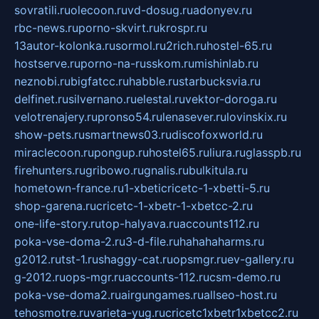
sovratili.ru
olecoon.ru
vd-dosug.ru
adonyev.ru
rbc-news.ru
porno-skvirt.ru
krospr.ru
13autor-kolonka.ru
sormol.ru
2rich.ru
hostel-65.ru
hostserve.ru
porno-na-russkom.ru
mishinlab.ru
neznobi.ru
bigfatcc.ru
habble.ru
starbucksvia.ru
delfinet.ru
silvernano.ru
elestal.ru
vektor-doroga.ru
velotrenajery.ru
pronso54.ru
lenasever.ru
lovinskix.ru
show-pets.ru
smartnews03.ru
discofoxworld.ru
miraclecoon.ru
pongup.ru
hostel65.ru
liura.ru
glasspb.ru
firehunters.ru
gribowo.ru
gnalis.ru
bulkitula.ru
hometown-france.ru
1-xbeticricetc-1-xbetti-5.ru
shop-garena.ru
cricetc-1-xbetr-1-xbetcc-2.ru
one-life-story.ru
top-halyava.ru
accounts112.ru
poka-vse-doma-2.ru
3-d-file.ru
hahahaharms.ru
g2012.ru
tst-1.ru
shaggy-cat.ru
opsmgr.ru
ev-gallery.ru
g-2012.ru
ops-mgr.ru
accounts-112.ru
csm-demo.ru
poka-vse-doma2.ru
airgungames.ru
allseo-host.ru
tehosmotre.ru
varieta-yug.ru
cricetc1xbetr1xbetcc2.ru