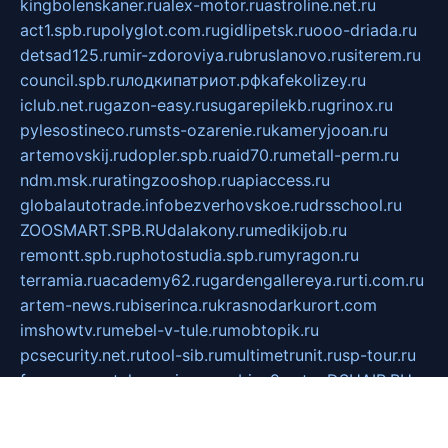
kingbolenskaner.ru
alex-motor.ru
astroline.net.ru
act1.spb.ru
polyglot.com.ru
gidlipetsk.ru
ooo-driada.ru
detsad125.ru
mir-zdoroviya.ru
bruslanovo.ru
siterem.ru
council.spb.ru
лодкипатриот.рф
kafekolizey.ru
iclub.net.ru
gazon-easy.ru
sugarepilekb.ru
grinox.ru
pylesostineco.ru
msts-ozarenie.ru
kameryjooan.ru
artemovskij.ru
dopler.spb.ru
aid70.ru
metall-perm.ru
ndm.msk.ru
ratingzooshop.ru
apiaccess.ru
globalautotrade.info
bezverhovskoe.ru
drsschool.ru
ZOOSMART.SPB.RU
dalakony.ru
medikijob.ru
remontt.spb.ru
photostudia.spb.ru
myragon.ru
terramia.ru
academy62.ru
gardengallereya.ru
rti.com.ru
artem-news.ru
biserinca.ru
krasnodarkurort.com
imshowtv.ru
mebel-v-tule.ru
mobtopik.ru
pcsecurity.net.ru
tool-sib.ru
multimetrunit.ru
sp-tour.ru
fan-cs.ru
santeh-russia.ru
symbian9.net.ru
DSHAIR.RU
tmmotors.spb.ru
xjocuricopii.com
musavtomat.msk.ru
obustrojdom.ru
sovetcik.ru
ybaranovskaya.ru